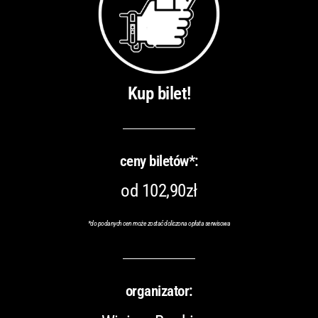
Kup bilet!
ceny biletów*:
od 102,90zł
*
do podanych cen może zostać doliczona opłata serwisowa
organizator: