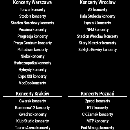
Koncerty Warszawa
Koncerty Wrocław
Torwar koncerty
A2 koncerty
Stodoła koncerty
Hala Stulecia koncerty
Stadion Narodowy koncerty
Łącznik koncerty
Proxima koncerty
NFM koncerty
Progresja koncerty
Stadion Wrocław koncerty
Praga Centrum koncerty
Stary Klasztor koncerty
Palladium koncerty
Zaklęte Rewiry koncerty
Niebo koncerty
Hydrozagadka koncerty
Hybrydy koncerty
Expo XXI koncerty
VooDoo koncerty
Koncerty Kraków
Koncerty Poznań
Gwarek koncerty
2progi koncerty
Kamienna12 koncerty
B17 koncerty
Kwadrat koncerty
CK Zamek koncerty
Klub Studio koncerty
MTP koncerty
Tauron Arena koncerty
Pod Minogą koncerty