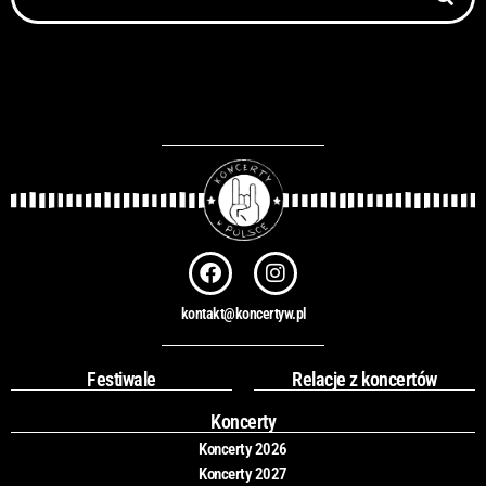
F
I
a
n
c
s
kontakt@koncertyw.pl
e
t
b
a
o
g
Festiwale
Relacje z koncertów
o
r
k
a
Koncerty
m
Koncerty 2026
Koncerty 2027