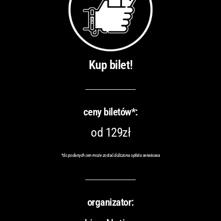
Kup bilet!
ceny biletów*:
od 129zł
*do podanych cen może zostać doliczona opłata serwisowa
organizator: