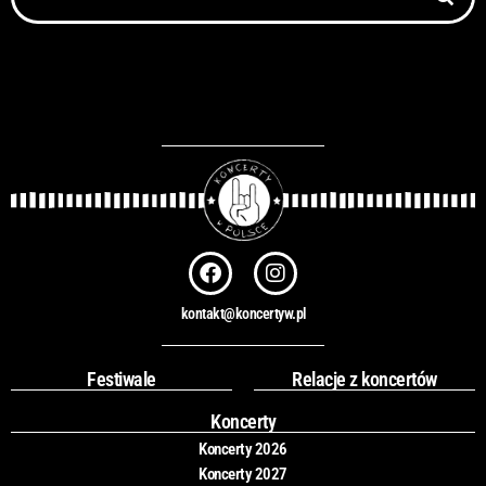
F
I
a
n
c
s
kontakt@koncertyw.pl
e
t
b
a
o
g
Festiwale
Relacje z koncertów
o
r
k
a
Koncerty
m
Koncerty 2026
Koncerty 2027