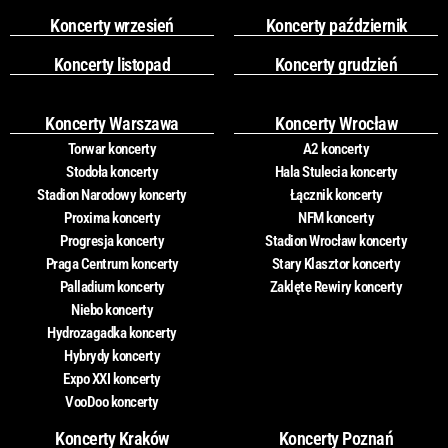
Koncerty wrzesień
Koncerty październik
Koncerty listopad
Koncerty grudzień
Koncerty Warszawa
Koncerty Wrocław
Torwar koncerty
A2 koncerty
Stodoła koncerty
Hala Stulecia koncerty
Stadion Narodowy koncerty
Łącznik koncerty
Proxima koncerty
NFM koncerty
Progresja koncerty
Stadion Wrocław koncerty
Praga Centrum koncerty
Stary Klasztor koncerty
Palladium koncerty
Zaklęte Rewiry koncerty
Niebo koncerty
Hydrozagadka koncerty
Hybrydy koncerty
Expo XXI koncerty
VooDoo koncerty
Koncerty Kraków
Koncerty Poznań