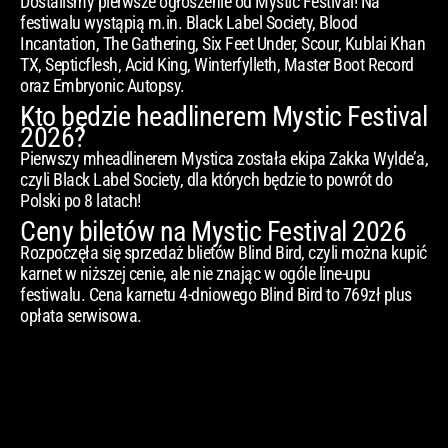
Dostaliśmy pierwsze ogłoszenie od Mystic Festival! Na
festiwalu wystąpią m.in. Black Label Society, Blood
Incantation, The Gathering, Six Feet Under, Scour, Kublai Khan
TX, Septicflesh, Acid King, Winterfylleth, Master Boot Record
oraz Embryonic Autopsy.
Kto będzie headlinerem Mystic Festival
2026?
Pierwszy mheadlinerem Mystica została ekipa Zakka Wylde’a,
czyli Black Label Society, dla których będzie to powrót do
Polski po 8 latach!
Ceny biletów na Mystic Festival 2026
Rozpoczęła się sprzedaż blietów Blind Bird, czyli można kupić
karnet w niższej cenie, ale nie znając w ogóle line-upu
festiwalu. Cena karnetu 4-dniowego Blind Bird to 769zł plus
opłata serwisowa.