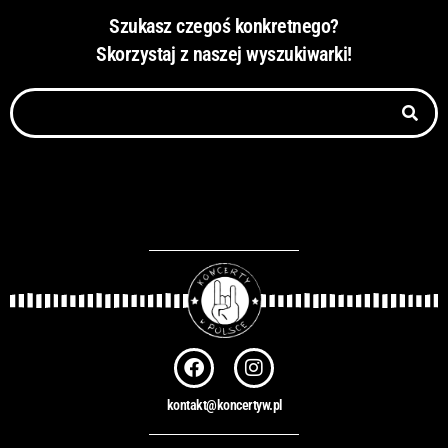
Szukasz czegoś konkretnego?
Skorzystaj z naszej wyszukiwarki!
Szukaj
F
I
a
n
c
s
kontakt@koncertyw.pl
e
t
b
a