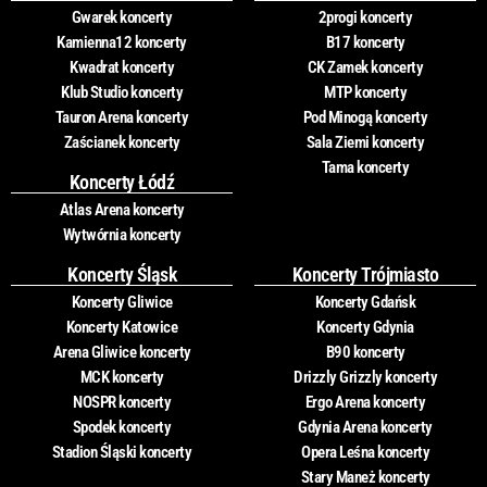
Gwarek koncerty
2progi koncerty
Kamienna12 koncerty
B17 koncerty
Kwadrat koncerty
CK Zamek koncerty
Klub Studio koncerty
MTP koncerty
Tauron Arena koncerty
Pod Minogą koncerty
Zaścianek koncerty
Sala Ziemi koncerty
Tama koncerty
Koncerty Łódź
Atlas Arena koncerty
Wytwórnia koncerty
Koncerty Śląsk
Koncerty Trójmiasto
Koncerty Gliwice
Koncerty Gdańsk
Koncerty Katowice
Koncerty Gdynia
Arena Gliwice koncerty
B90 koncerty
MCK koncerty
Drizzly Grizzly koncerty
NOSPR koncerty
Ergo Arena koncerty
Spodek koncerty
Gdynia Arena koncerty
Stadion Śląski koncerty
Opera Leśna koncerty
Stary Maneż koncerty