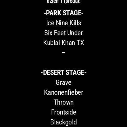
dzień 1 (środa):
-PARK STAGE-
Ice Nine Kills
Six Feet Under
Kublai Khan TX
–
-DESERT STAGE-
Grave
Kanonenfieber
Thrown
Frontside
Blackgold