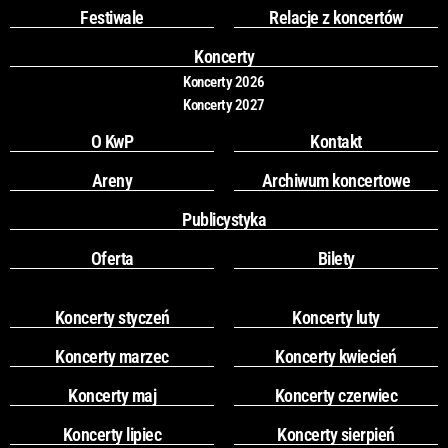
o
g
Festiwale
Relacje z koncertów
o
r
k
a
Koncerty
m
Koncerty 2026
Koncerty 2027
O KwP
Kontakt
Areny
Archiwum koncertowe
Publicystyka
Oferta
Bilety
Koncerty styczeń
Koncerty luty
Koncerty marzec
Koncerty kwiecień
Koncerty maj
Koncerty czerwiec
Koncerty lipiec
Koncerty sierpień