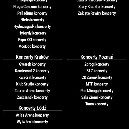
Progresja koncerty
Stadion Wrocław koncerty
Praga Centrum koncerty
Stary Klasztor koncerty
Palladium koncerty
Zaklęte Rewiry koncerty
Niebo koncerty
Hydrozagadka koncerty
Hybrydy koncerty
Expo XXI koncerty
VooDoo koncerty
Koncerty Kraków
Koncerty Poznań
Gwarek koncerty
2progi koncerty
Kamienna12 koncerty
B17 koncerty
Kwadrat koncerty
CK Zamek koncerty
Klub Studio koncerty
MTP koncerty
Tauron Arena koncerty
Pod Minogą koncerty
Zaścianek koncerty
Sala Ziemi koncerty
Tama koncerty
Koncerty Łódź
Atlas Arena koncerty
Wytwórnia koncerty