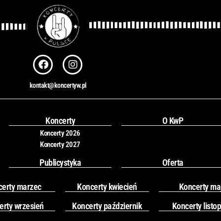
F
I
a
n
c
s
kontakt@koncertyw.pl
e
t
b
a
o
g
o
r
Koncerty
O KwP
k
a
Koncerty 2026
m
Koncerty 2027
Publicystyka
Oferta
certy marzec
Koncerty kwiecień
Koncerty ma
erty wrzesień
Koncerty październik
Koncerty listo