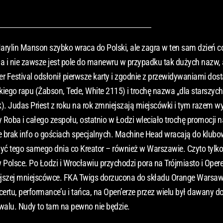
Marylin Manson szybko wraca do Polski, ale zagra w ten sam dzień c
 i nie zawsze jest pole do manewru w przypadku tak dużych nazw, a
Festival odsłonił pierwsze karty i zgodnie z przewidywaniami dosta
kiego rapu (Żabson, Tede, White 2115) i trochę nazwa „dla starszych
 Judas Priest z roku na rok zmniejszają miejscówki i tym razem w
ba i całego zespołu, ostatnio w Łodzi wleciało trochę promocji na 
zie brak info o gościach specjalnych. Machine Head wracają do klubo
 być tego samego dnia co Kreator – również w Warszawie. Czyto tylk
w Polsce. Po Łodzi i Wrocławiu przychodzi pora na Trójmiasto i Oper
iejszej mniejscówce. FKA Twigs dorzucona do składu Orange Warsaw 
ertu, performance’u i tańca, na Open’erze przez wielu był dawany do
iwalu. Nudy to tam na pewno nie będzie.