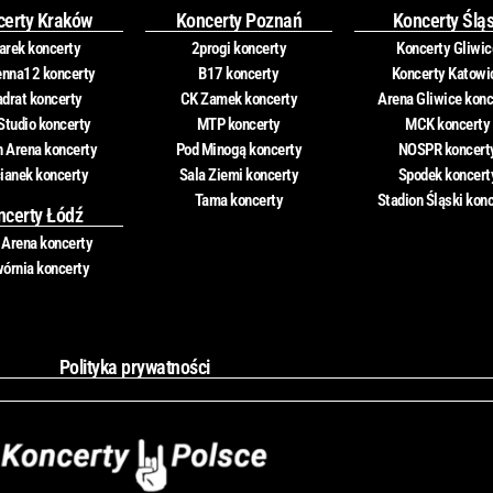
certy Kraków
Koncerty Poznań
Koncerty Ślą
rek koncerty
2progi koncerty
Koncerty Gliwic
nna12 koncerty
B17 koncerty
Koncerty Katowi
drat koncerty
CK Zamek koncerty
Arena Gliwice konc
Studio koncerty
MTP koncerty
MCK koncerty
n Arena koncerty
Pod Minogą koncerty
NOSPR koncert
ianek koncerty
Sala Ziemi koncerty
Spodek koncert
Tama koncerty
Stadion Śląski kon
ncerty Łódź
 Arena koncerty
órnia koncerty
Polityka prywatności