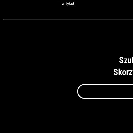
artykuł
Szu
Skorz
Szukaj