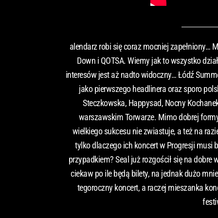
alendarz robi się coraz mocniej zapełniony… 
Down i QOTSA. Wiemy jak to wszystko działa
interesów jest aż nadto widoczny… Łódź Summer 
jako pierwszego headlinera oraz sporo pols
Steczkowska, Happysad, Nocny Kochanek).
warszawskim Torwarze. Mimo dobrej formy Ro
wielkiego sukcesu nie zwiastuje, a też na ra
tylko dlaczego ich koncert w Progresji musi
przypadkiem? Seal już rozgościł się na dobre 
ciekaw po ile będą bilety, na jednak dużo mn
tegoroczny koncert, a raczej mieszanka konc
fest