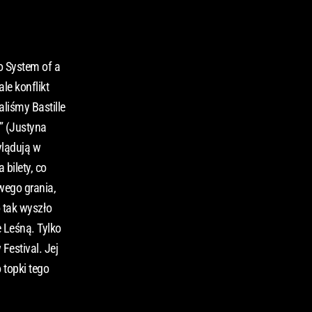
o System of a
le konflikt
liśmy Bastille
” (Justyna
ylądują w
bilety, co
wego grania,
o tak wyszło
e Leśną. Tylko
Festival. Jej
 topki tego