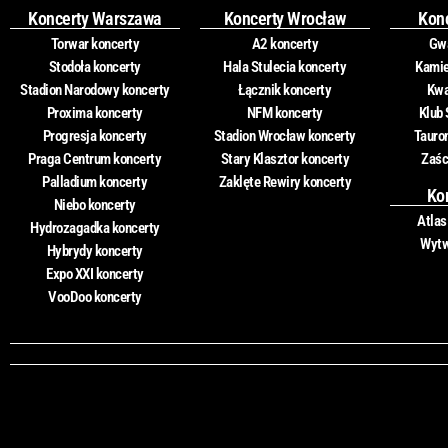
Koncerty Warszawa
Koncerty Wrocław
Kon
Torwar koncerty
A2 koncerty
Gwa
Stodoła koncerty
Hala Stulecia koncerty
Kamie
Stadion Narodowy koncerty
Łącznik koncerty
Kwa
Proxima koncerty
NFM koncerty
Klub 
Progresja koncerty
Stadion Wrocław koncerty
Tauro
Praga Centrum koncerty
Stary Klasztor koncerty
Zaśc
Palladium koncerty
Zaklęte Rewiry koncerty
Ko
Niebo koncerty
Atlas
Hydrozagadka koncerty
Wytw
Hybrydy koncerty
Expo XXI koncerty
VooDoo koncerty