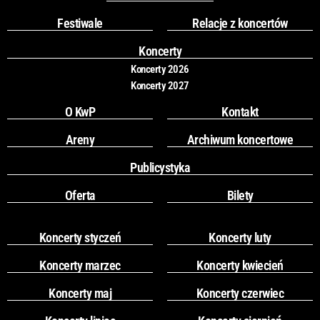
b
a
o
g
Festiwale
Relacje z koncertów
o
r
k
a
Koncerty
m
Koncerty 2026
Koncerty 2027
O KwP
Kontakt
Areny
Archiwum koncertowe
Publicystyka
Oferta
Bilety
Koncerty styczeń
Koncerty luty
Koncerty marzec
Koncerty kwiecień
Koncerty maj
Koncerty czerwiec