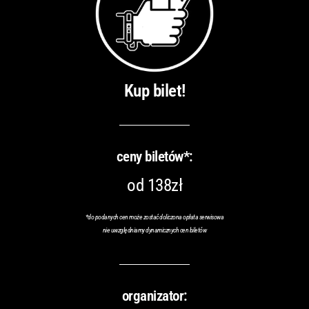
Kup bilet!
ceny biletów*:
od 138zł
*do podanych cen może zostać doliczona opłata serwisowa
nie uwzględniamy dynamicznych cen biletów
organizator: