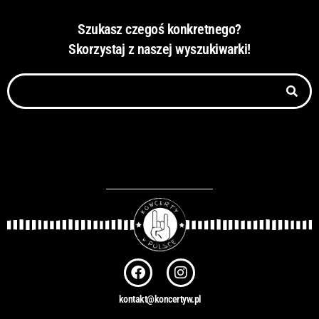
Szukasz czegoś konkretnego?
Skorzystaj z naszej wyszukiwarki!
Szukaj
F
I
a
n
c
s
kontakt@koncertyw.pl
e
t