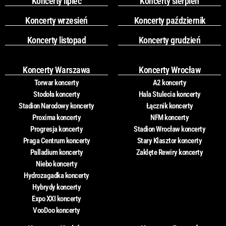
Koncerty lipiec
Koncerty sierpień
Koncerty wrzesień
Koncerty październik
Koncerty listopad
Koncerty grudzień
Koncerty Warszawa
Koncerty Wrocław
Torwar koncerty
A2 koncerty
Stodoła koncerty
Hala Stulecia koncerty
Stadion Narodowy koncerty
Łącznik koncerty
Proxima koncerty
NFM koncerty
Progresja koncerty
Stadion Wrocław koncerty
Praga Centrum koncerty
Stary Klasztor koncerty
Palladium koncerty
Zaklęte Rewiry koncerty
Niebo koncerty
Hydrozagadka koncerty
Hybrydy koncerty
Expo XXI koncerty
VooDoo koncerty