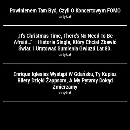
Powinienem Tam Być, Czyli O Koncertowym FOMO
artykuł
„It’s Christmas Time, There’s No Need To Be
Afraid…” – Historia Singla, Który Chciał Zbawić
Świat. I Uratować Sumienia Gwiazd Lat 80.
artykuł
Enrique Iglesias Wystąpi W Gdańsku, Ty Kupisz
Bilety Dzięki Żappsom, A My Pytamy Dokąd
Zmierzamy
artykuł