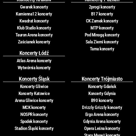
Gwarek koncerty
2progi koncerty
Kamienna12 koncerty
B17 koncerty
Kwadrat koncerty
CK Zamek koncerty
Klub Studio koncerty
MTP koncerty
Tauron Arena koncerty
Pod Minogą koncerty
Zaścianek koncerty
Sala Ziemi koncerty
Tama koncerty
Koncerty Łódź
Atlas Arena koncerty
Wytwórnia koncerty
Koncerty Śląsk
Koncerty Trójmiasto
Koncerty Gliwice
Koncerty Gdańsk
Koncerty Katowice
Koncerty Gdynia
Arena Gliwice koncerty
B90 koncerty
MCK koncerty
Drizzly Grizzly koncerty
NOSPR koncerty
Ergo Arena koncerty
Spodek koncerty
Gdynia Arena koncerty
Stadion Śląski koncerty
Opera Leśna koncerty
Stary Maneż koncerty