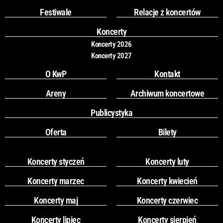
o
g
Festiwale
Relacje z koncertów
o
r
k
a
Koncerty
m
Koncerty 2026
Koncerty 2027
O KwP
Kontakt
Areny
Archiwum koncertowe
Publicystyka
Oferta
Bilety
Koncerty styczeń
Koncerty luty
Koncerty marzec
Koncerty kwiecień
Koncerty maj
Koncerty czerwiec
Koncerty lipiec
Koncerty sierpień