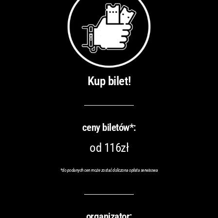
Kup bilet!
ceny biletów*:
od 116zł
*do podanych cen może zostać doliczona opłata serwisowa
organizator: