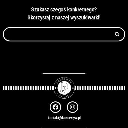
Szukasz czegoś konkretnego?
Skorzystaj z naszej wyszukiwarki!
Szukaj
F
I
a
n
c
s
kontakt@koncertyw.pl
e
t
b
a