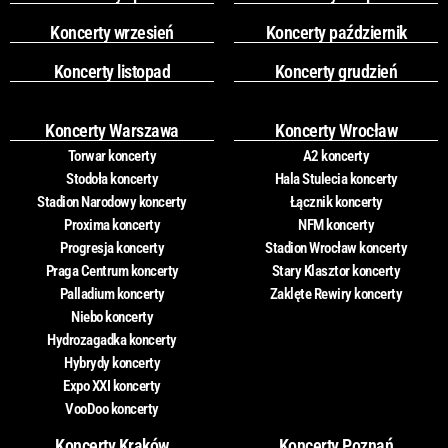
Koncerty wrzesień
Koncerty październik
Koncerty listopad
Koncerty grudzień
Koncerty Warszawa
Koncerty Wrocław
Torwar koncerty
A2 koncerty
Stodoła koncerty
Hala Stulecia koncerty
Stadion Narodowy koncerty
Łącznik koncerty
Proxima koncerty
NFM koncerty
Progresja koncerty
Stadion Wrocław koncerty
Praga Centrum koncerty
Stary Klasztor koncerty
Palladium koncerty
Zaklęte Rewiry koncerty
Niebo koncerty
Hydrozagadka koncerty
Hybrydy koncerty
Expo XXI koncerty
VooDoo koncerty
Koncerty Kraków
Koncerty Poznań