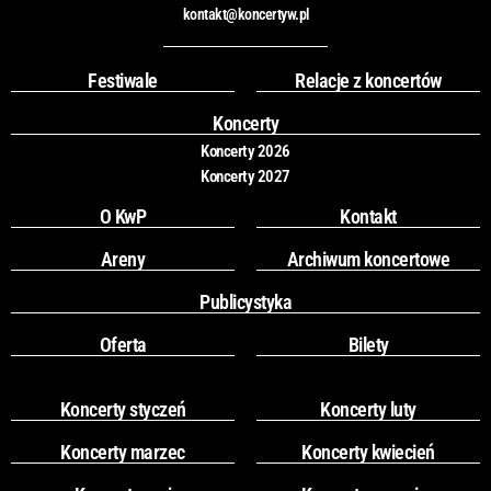
c
s
kontakt@koncertyw.pl
e
t
b
a
o
g
Festiwale
Relacje z koncertów
o
r
k
a
Koncerty
m
Koncerty 2026
Koncerty 2027
O KwP
Kontakt
Areny
Archiwum koncertowe
Publicystyka
Oferta
Bilety
Koncerty styczeń
Koncerty luty
Koncerty marzec
Koncerty kwiecień