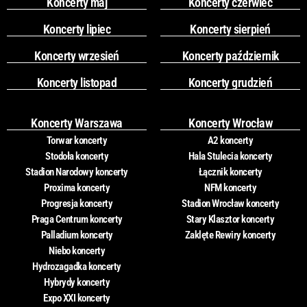
Koncerty maj
Koncerty czerwiec
Koncerty lipiec
Koncerty sierpień
Koncerty wrzesień
Koncerty październik
Koncerty listopad
Koncerty grudzień
Koncerty Warszawa
Koncerty Wrocław
Torwar koncerty
A2 koncerty
Stodoła koncerty
Hala Stulecia koncerty
Stadion Narodowy koncerty
Łącznik koncerty
Proxima koncerty
NFM koncerty
Progresja koncerty
Stadion Wrocław koncerty
Praga Centrum koncerty
Stary Klasztor koncerty
Palladium koncerty
Zaklęte Rewiry koncerty
Niebo koncerty
Hydrozagadka koncerty
Hybrydy koncerty
Expo XXI koncerty