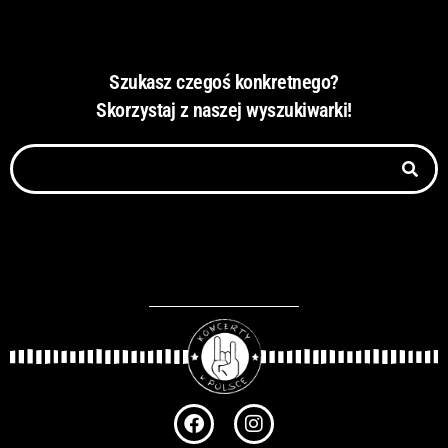
Szukasz czegoś konkretnego?
Skorzystaj z naszej wyszukiwarki!
Szukaj
F
I
a
n