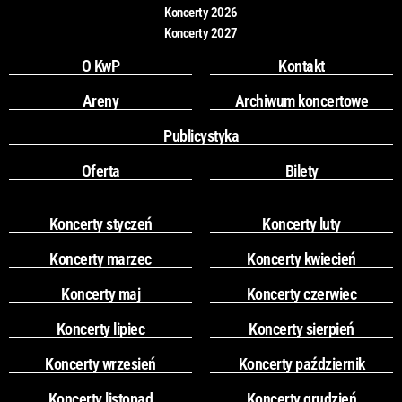
m
Koncerty 2026
Koncerty 2027
O KwP
Kontakt
Areny
Archiwum koncertowe
Publicystyka
Oferta
Bilety
Koncerty styczeń
Koncerty luty
Koncerty marzec
Koncerty kwiecień
Koncerty maj
Koncerty czerwiec
Koncerty lipiec
Koncerty sierpień
Koncerty wrzesień
Koncerty październik
Koncerty listopad
Koncerty grudzień