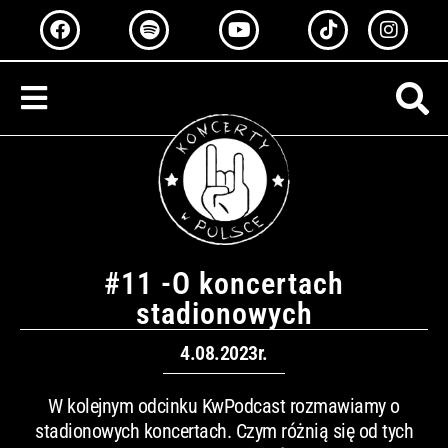
Przejdź
F
S
Y
T
I
a
p
o
i
n
do
c
o
u
k
s
treści
e
t
t
t
t
b
i
u
o
a
o
f
b
k
g
o
y
e
r
k
a
m
#11 -O koncertach
stadionowych
4.08.2023r.
W kolejnym odcinku KwPodcast rozmawiamy o
stadionowych koncertach. Czym różnią się od tych