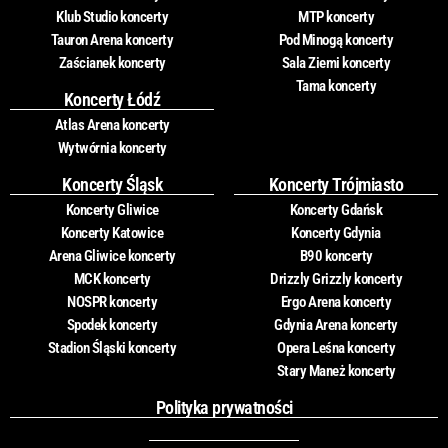
Klub Studio koncerty
MTP koncerty
Tauron Arena koncerty
Pod Minogą koncerty
Zaścianek koncerty
Sala Ziemi koncerty
Tama koncerty
Koncerty Łódź
Atlas Arena koncerty
Wytwórnia koncerty
Koncerty Śląsk
Koncerty Trójmiasto
Koncerty Gliwice
Koncerty Gdańsk
Koncerty Katowice
Koncerty Gdynia
Arena Gliwice koncerty
B90 koncerty
MCK koncerty
Drizzly Grizzly koncerty
NOSPR koncerty
Ergo Arena koncerty
Spodek koncerty
Gdynia Arena koncerty
Stadion Śląski koncerty
Opera Leśna koncerty
Stary Maneż koncerty
Polityka prywatności