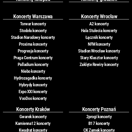
Koncerty Warszawa
Koncerty Wrocław
Torwar koncerty
A2 koncerty
Stodoła koncerty
Hala Stulecia koncerty
Stadion Narodowy koncerty
Łącznik koncerty
Proxima koncerty
NFM koncerty
Progresja koncerty
Stadion Wrocław koncerty
Praga Centrum koncerty
Stary Klasztor koncerty
Palladium koncerty
Zaklęte Rewiry koncerty
Niebo koncerty
Hydrozagadka koncerty
Hybrydy koncerty
Expo XXI koncerty
VooDoo koncerty
Koncerty Kraków
Koncerty Poznań
Gwarek koncerty
2progi koncerty
Kamienna12 koncerty
B17 koncerty
Kwadrat koncerty
CK Zamek koncerty