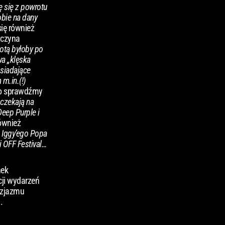
ę się z powrotu
obie na dany
ię również
aczyna
potą byłoby po
wa „klęska
osiadające
m.in.(!)
to sprawdźmy
 czekają na
Deep Purple i
ównież
g Iggy’ego Popa
i OFF Festival…
nek
cji wydarzeń
uzjazmu
.