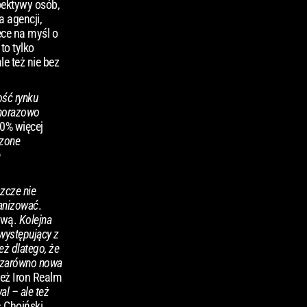
pektywy osób,
a agencji,
ęce na myśl o
to tylko
e też nie bez
ość rynku
ednorazowo
30% więcej
szone
szcze nie
ganizować
.
ową.
Kolejna
 występujący z
eż dlatego, że
ę zarówno nowa
eż Iron Realm
l – ale też
 Choiński.