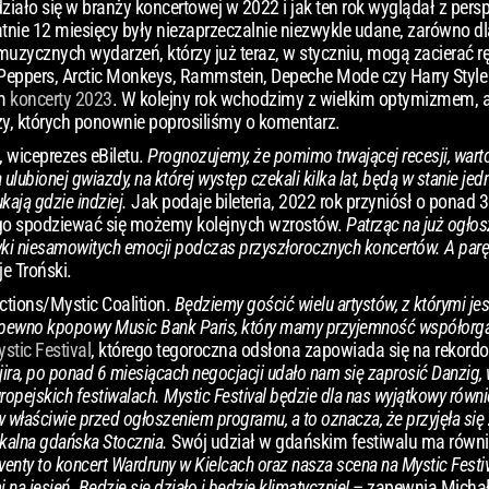
ło się w branży koncertowej w 2022 i jak ten rok wyglądał z pers
tnie 12 miesięcy były niezaprzeczalnie niezwykle udane, zarówno dl
w muzycznych wydarzeń, którzy już teraz, w styczniu, mogą zacierać r
i Peppers, Arctic Monkeys, Rammstein, Depeche Mode czy Harry Style 
m
koncerty 2023
. W kolejny rok wchodzimy z wielkim optymizmem, al
ży, których ponownie poprosiliśmy o komentarz.
 wiceprezes eBiletu.
Prognozujemy, że pomimo trwającej recesji, wart
ulubionej gwiazdy, na której występ czekali kilka lat, będą w stanie j
kają gdzie indziej.
Jak podaje bileteria, 2022 rok przyniósł o ponad 
ego spodziewać się możemy kolejnych wzrostów.
Patrząc na już ogło
ki niesamowitych emocji podczas przyszłorocznych koncertów. A parę
e Troński.
ctions/
Mystic Coalition
.
Będziemy gościć wielu artystów, z którymi je
na pewno kpopowy Music Bank Paris, który mamy przyjemność współor
stic Festival
, którego tegoroczna odsłona zapowiada się na rekord
ojira, po ponad 6 miesiącach negocjacji udało nam się zaprosić Danzig,
uropejskich festiwalach. Mystic Festival będzie dla nas wyjątkowy równi
ów właściwie przed ogłoszeniem programu, a to oznacza, że przyjęła si
nikalna gdańska Stocznia.
Swój udział w gdańskim festiwalu ma równi
nty to koncert Wardruny w Kielcach oraz nasza scena na Mystic Festiva
na jesień. Będzie się działo i będzie klimatycznie!
– zapewnia Michał