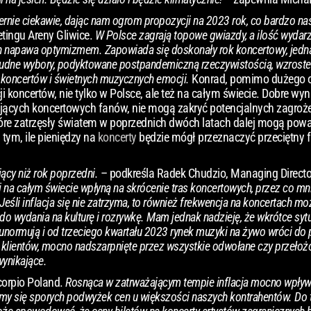
nie ciekawie, dając nam ogrom propozycji na 2023 rok, co bardzo nas
tingu Areny Gliwice.
W Polsce zagrają topowe gwiazdy, a ilość wydar
 napawa optymizmem. Zapowiada się doskonały rok koncertowy, jedn
rudne wybory, podyktowane postpandemiczną rzeczywistością, wzrost
h koncertów i świetnych muzycznych emocji.
Konrad, pomimo dużego 
 koncertów, nie tylko w Polsce, ale też na całym świecie. Dobre wyn
ujących koncertowych fanów, nie mogą zakryć potencjalnych zagro
óre zatrzęsły światem w poprzednich dwóch latach dalej mogą powa
tym, ile pieniędzy na
koncerty
będzie mógł przeznaczyć przeciętny 
cy niż rok poprzedni.
– podkreśla Radek Chudzio, Managing Directo
i na całym świecie wpłyną na skrócenie tras koncertowych, przez co mn
eśli inflacja się nie zatrzyma, to również frekwencja na koncertach mo
do wydania na kulturę i rozrywkę. Mam jednak nadzieję, że wkrótce syt
 unormują i od trzeciego kwartału 2023 rynek muzyki na żywo wróci do pe
 klientów, mocno nadszarpnięte przez wszystkie odwołane czy przełoż
 wynikające.
orpio Poland.
Rosnąca w zatrważającym tempie inflacja mocno wpływ
my się sporych podwyżek cen u większości naszych kontrahentów. Do 