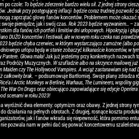
em po czole:
To będzie zderzenie bardzo wielu sił. Z jednej strony ciesz
w. Jednak przy postępującej inflacji będzie coraz trudniej pozwolić s
e mogą zaprzątać głowy fanów koncertów. Problemem może okazać s
 swoje pieniądze, jak i swój czas.
Rok 2023 będzie wyzwaniem…
– z
tkim dla fanów, ich portfeli i limitów dni urlopowych. Hipokryzją i głu
iano DUŻO koncertów i festiwali, ale w nowym roku czeka nas prawdzi
 2023 będzie chyba czerwiec, w którym wystarczająco zamożne (albo p
dniowego urlopu będą w stanie zobaczyć kilkanaście koncertów, w tym 
zy Pantere. Głowa mała!
Jak już jesteśmy przy konkretnych nazwach 
oraz Podróży Muzycznych.
W szufladzie albo na skrzynce mailowej już
Iron Maiden czy The Hollywood Vampires. A wciąż zastanawiam się nad 
iż całkowity brak.
– podsumowuje Bartłomiej. Swoje plany zdradza r
ce’a i Arctic Monkeys w Berlinie, Warhaus, The Lumineers, wspólny gi
 The War On Drugs oraz obiecująco zapowiadające się edycje Open’era 
pod scenami w roku 2023!
różnić dwa elementy: optymizm oraz obawy. Z jednej strony ry
do działania na pełnych obrotach. Z drugiej, rosnące koszta produk
anizatorów, jak i fanów wkrada się niepewność, która pomimo ent
nie pozwala nam w pełni dać się porwać koncertowemu szaleństwu