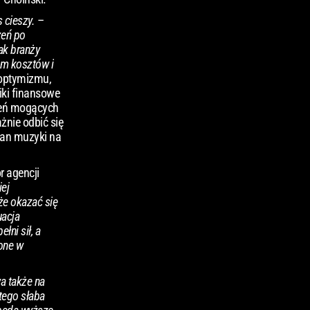
 cieszy.
–
zeń po
ak branży
em kosztów i
optymizmu,
iki finansowe
żeń mogących
żnie odbić się
fan muzyki na
r agencji
iej
że okazać się
uacja
łni sił, a
one w
a także na
tego słaba