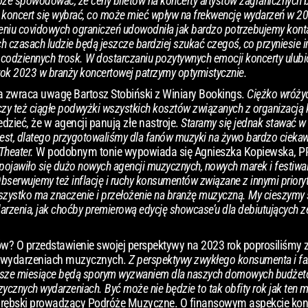
może spowodować, że ceny biletów na koncerty artystów zagranicznych
ki koncert się wybrać, co może mieć wpływ na frekwencję wydarzeń w 20
esieniu covidowych ograniczeń udowodniła jak bardzo potrzebujemy kon
h czasach ludzie będą jeszcze bardziej szukać czegoś, co przyniesie i
d codziennych trosk. W dostarczaniu pozytywnych emocji koncerty ulub
rok 2023 w branży koncertowej patrzymy optymistycznie.
 zwraca uwagę Bartosz Stobiński z Winiary Bookings.
Ciężko wróżyć
czy też ciągłe podwyżki wszystkich kosztów związanych z organizacją 
zieć, że w agencji panują złe nastroje.
Staramy się jednak stawać w
 jest, dlatego przygotowaliśmy dla fanów muzyki na żywo bardzo ciekaw
Theater.
W podobnym tonie wypowiada się Agnieszka Kopiewska, PR
ojawiło się dużo nowych agencji muzycznych, nowych marek i festiwal
serwujemy też inflację i ruchy konsumentów związane z innymi priory
szystko ma znaczenie i przełożenie na branżę muzyczną. My cieszymy s
ydarzenia, jak choćby premierową edycję showcase’u dla debiutujących
? O przedstawienie swojej perspektywy na 2023 rok poprosiliśmy 
 w wydarzeniach muzycznych.
Z perspektywy zwykłego konsumenta i f
iższe miesiące będą sporym wyzwaniem dla naszych domowych budżetów
znych wydarzeniach. Być może nie będzie to tak obfity rok jak ten mija
arębski prowadzący Podróże Muzyczne. O finansowym aspekcie kon