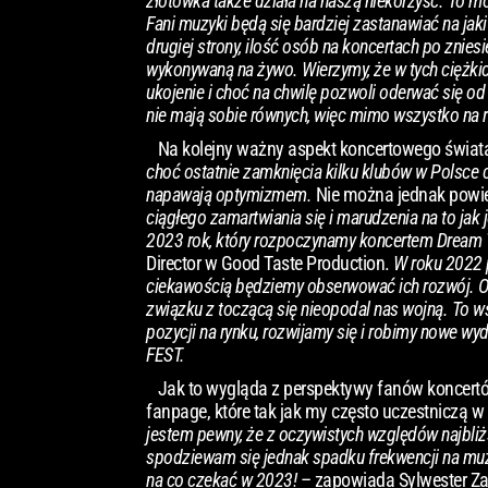
złotówka także działa na naszą niekorzyść. To 
Fani muzyki będą się bardziej zastanawiać na ja
drugiej strony, ilość osób na koncertach po zni
wykonywaną na żywo. Wierzymy, że w tych ciężkic
ukojenie i choć na chwilę pozwoli oderwać się o
nie mają sobie równych, więc mimo wszystko na 
Na kolejny ważny aspekt koncertowego świata
choć ostatnie zamknięcia kilku klubów w Polsce 
napawają optymizmem.
Nie można jednak powied
ciągłego zamartwiania się i marudzenia na to jak
2023 rok, który rozpoczynamy koncertem Dream 
Director w Good Taste Production.
W roku 2022 p
ciekawością będziemy obserwować ich rozwój. Ob
związku z toczącą się nieopodal nas wojną. To w
pozycji na rynku, rozwijamy się i robimy nowe w
FEST.
Jak to wygląda z perspektywy fanów koncertów
fanpage, które tak jak my często uczestniczą
jestem pewny, że z oczywistych względów najbl
spodziewam się jednak spadku frekwencji na muzyc
na co czekać w 2023!
– zapowiada Sylwester Z