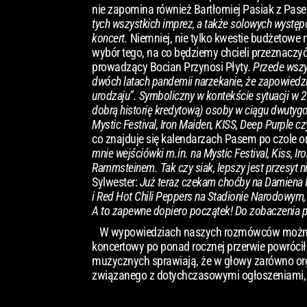
nie zapomina również Bartłomiej Pasiak z Pas
tych wszystkich imprez, a także solowych występó
koncert.
Niemniej, nie tylko kwestie budżetow
wybór tego, na co będziemy chcieli przeznaczyć
prowadzący Bocian Przynosi Płyty.
Przede wszys
dwóch latach pandemii narzekanie, że zapowiedz
urodzaju”. Symboliczny w kontekście sytuacji w
dobrą historię kredytową) osoby w ciągu dwutygo
Mystic Festival, Iron Maiden, KISS, Deep Purple c
co znajduje się kalendarzach Pasem po czole 
mnie wejściówki m.in. na Mystic Festival, Kiss, 
Rammsteinem. Tak czy siak, lepszy jest przesyt n
Sylwester:
Już teraz czekam choćby na Damiena Ri
i Red Hot Chili Peppers na Stadionie Narodowym,
A to zapewne dopiero początek! Do zobaczenia 
W wypowiedziach naszych rozmówców można wy
koncertowy po ponad rocznej przerwie powrócił 
muzycznych sprawiają, że w głowy zarówno org
związanego z dotychczasowymi ogłoszeniami, 