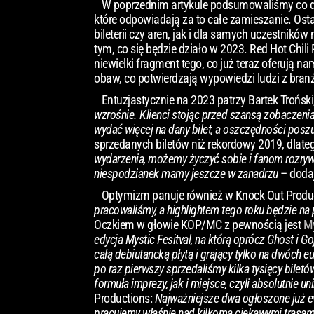
W poprzednim artykule podsumowaliśmy co dzia
które odpowiadają za to całe zamieszanie. Osta
bileterii czy aren, jak i dla samych uczestnikó
tym, co się będzie działo w 2023. Red Hot Chil
niewielki fragment tego, co już teraz oferują na
obaw, co potwierdzają wypowiedzi ludzi z bran
Entuzjastycznie na 2023 patrzy Bartek Troński,
wzrośnie. Klienci stojąc przed szansą zobaczenia 
wydać więcej na dany bilet, a oszczędności poszu
sprzedanych biletów niż rekordowy 2019, dlat
wydarzenia, możemy życzyć sobie i fanom rozryw
niespodzianek mamy jeszcze w zanadrzu
– dodaj
Optymizm panuje również w Knock Out Produ
pracowaliśmy, a highlightem tego roku będzie 
Oczkiem w głowie KOP/MC z pewnością jest
My
edycja Mystic Fesitval, na którą oprócz Ghost i G
całą debiutancką płytą i grający tylko na dwóch e
po raz pierwszy sprzedaliśmy kilka tysięcy bilet
formuła imprezy, jak i miejsce, czyli absolutnie u
Productions:
Najważniejsze dwa ogłoszone już eve
pracujemy właśnie nad kilkoma ciekawymi trasami 