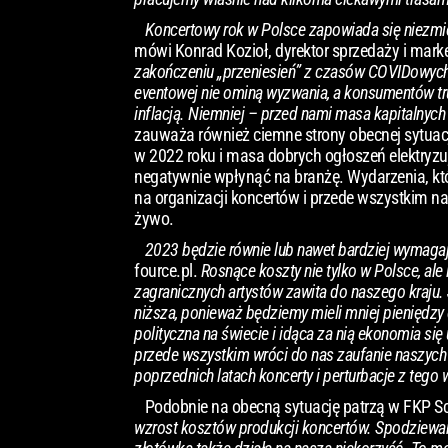
Koncertowy rok w Polsce zapowiada się niezmier
mówi Konrad Kozioł, dyrektor sprzedaży i marke
zakończeniu „przeniesień” z czasów COVIDowych
eventowej nie ominą wyzwania, a konsumentów t
inflacją. Niemniej – przed nami masa kapitalnyc
zauważa również ciemne strony obecnej sytuacji
w 2022 roku i masa dobrych ogłoszeń elektryz
negatywnie wpłynąć na branżę. Wydarzenia, kt
na organizacji koncertów i przede wszystkim na 
żywo.
2023 będzie równie lub nawet bardziej wymagają
fource.pl.
Rosnące koszty nie tylko w Polsce, ale 
zagranicznych artystów zawita do naszego kraju. J
niższa, ponieważ będziemy mieli mniej pieniędzy 
polityczna na świecie i idąca za nią ekonomia się
przede wszystkim wróci do nas zaufanie naszych
poprzednich latach koncerty i perturbacje z tego
Podobnie na obecną sytuację patrzą w FKP Sc
wzrost kosztów produkcji koncertów. Spodziewa