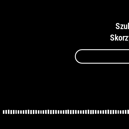
Szu
Skorz
Szukaj