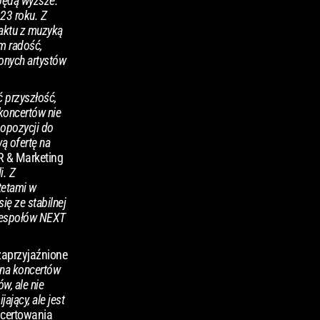
 będą wyższe.
23 roku. Z
taktu z muzyką
m radość,
ionych artystów
 przyszłość,
koncertów nie
 opozycji do
ą ofertę na
 & Marketing
i. Z
tetami w
ię ze stabilnej
 zespołów NEXT
zaprzyjaźnione
ana koncertów
, ale nie
jący, ale jest
certowania