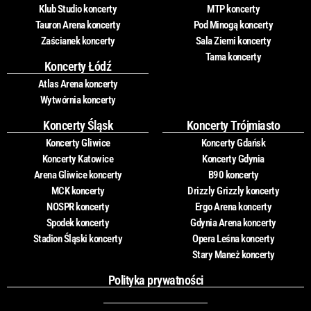
Klub Studio koncerty
MTP koncerty
Tauron Arena koncerty
Pod Minogą koncerty
Zaścianek koncerty
Sala Ziemi koncerty
Tama koncerty
Koncerty Łódź
Atlas Arena koncerty
Wytwórnia koncerty
Koncerty Śląsk
Koncerty Trójmiasto
Koncerty Gliwice
Koncerty Gdańsk
Koncerty Katowice
Koncerty Gdynia
Arena Gliwice koncerty
B90 koncerty
MCK koncerty
Drizzly Grizzly koncerty
NOSPR koncerty
Ergo Arena koncerty
Spodek koncerty
Gdynia Arena koncerty
Stadion Śląski koncerty
Opera Leśna koncerty
Stary Maneż koncerty
Polityka prywatności