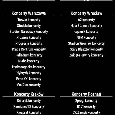
Koncerty Warszawa
Koncerty Wrocław
Torwar koncerty
A2 koncerty
Stodoła koncerty
Hala Stulecia koncerty
Stadion Narodowy koncerty
Łącznik koncerty
Proxima koncerty
NFM koncerty
Progresja koncerty
Stadion Wrocław koncerty
Praga Centrum koncerty
Stary Klasztor koncerty
Palladium koncerty
Zaklęte Rewiry koncerty
Niebo koncerty
Hydrozagadka koncerty
Hybrydy koncerty
Expo XXI koncerty
VooDoo koncerty
Koncerty Kraków
Koncerty Poznań
Gwarek koncerty
2progi koncerty
Kamienna12 koncerty
B17 koncerty
Kwadrat koncerty
CK Zamek koncerty