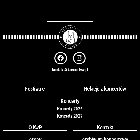
F
I
a
n
c
s
kontakt@koncertyw.pl
e
t
b
a
o
g
Festiwale
Relacje z koncertów
o
r
k
a
Koncerty
m
Koncerty 2026
Koncerty 2027
O KwP
Kontakt
Areny
Archiwum koncertowe