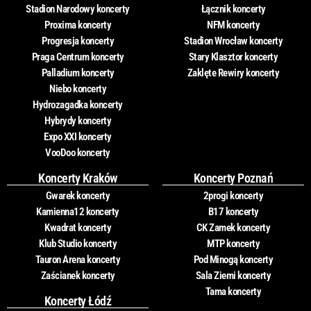
Stadion Narodowy koncerty
Łącznik koncerty
Proxima koncerty
NFM koncerty
Progresja koncerty
Stadion Wrocław koncerty
Praga Centrum koncerty
Stary Klasztor koncerty
Palladium koncerty
Zaklęte Rewiry koncerty
Niebo koncerty
Hydrozagadka koncerty
Hybrydy koncerty
Expo XXI koncerty
VooDoo koncerty
Koncerty Kraków
Koncerty Poznań
Gwarek koncerty
2progi koncerty
Kamienna12 koncerty
B17 koncerty
Kwadrat koncerty
CK Zamek koncerty
Klub Studio koncerty
MTP koncerty
Tauron Arena koncerty
Pod Minogą koncerty
Zaścianek koncerty
Sala Ziemi koncerty
Tama koncerty
Koncerty Łódź