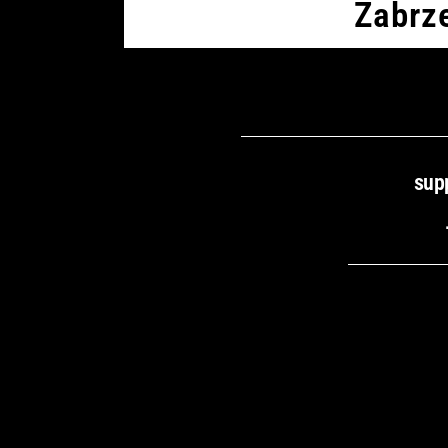
Zabrz
sup