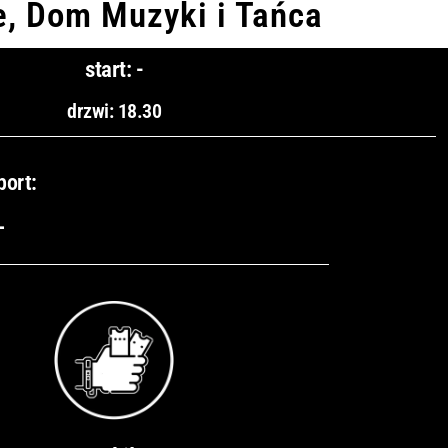
e, Dom Muzyki i Tańca
start: -
drzwi: 18.30
port:
-