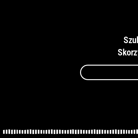
Szu
Skorz
Szukaj