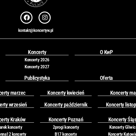
F
I
a
n
c
s
kontakt@koncertyw.pl
e
t
b
a
o
g
o
r
Koncerty
O KwP
k
a
Koncerty 2026
m
Koncerty 2027
Publicystyka
Oferta
certy marzec
Koncerty kwiecień
Koncerty ma
erty wrzesień
Koncerty październik
Koncerty listo
certy Kraków
Koncerty Poznań
Koncerty Ślą
rek koncerty
2progi koncerty
Koncerty Gliwic
nna12 koncerty
B17 koncerty
Koncerty Katowi