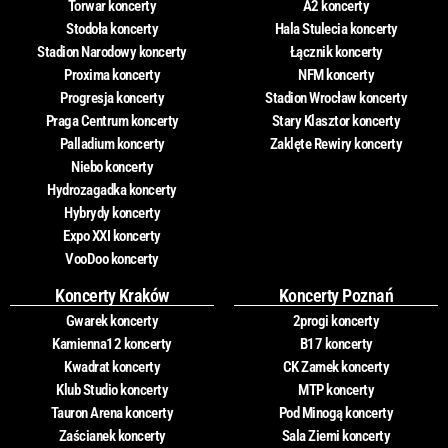
Torwar koncerty
A2 koncerty
Stodoła koncerty
Hala Stulecia koncerty
Stadion Narodowy koncerty
Łącznik koncerty
Proxima koncerty
NFM koncerty
Progresja koncerty
Stadion Wrocław koncerty
Praga Centrum koncerty
Stary Klasztor koncerty
Palladium koncerty
Zaklęte Rewiry koncerty
Niebo koncerty
Hydrozagadka koncerty
Hybrydy koncerty
Expo XXI koncerty
VooDoo koncerty
Koncerty Kraków
Koncerty Poznań
Gwarek koncerty
2progi koncerty
Kamienna12 koncerty
B17 koncerty
Kwadrat koncerty
CK Zamek koncerty
Klub Studio koncerty
MTP koncerty
Tauron Arena koncerty
Pod Minogą koncerty
Zaścianek koncerty
Sala Ziemi koncerty