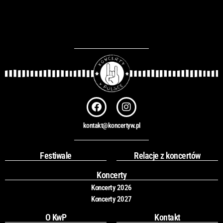
F
I
a
n
c
s
kontakt@koncertyw.pl
e
t
b
a
o
g
Festiwale
Relacje z koncertów
o
r
k
a
Koncerty
m
Koncerty 2026
Koncerty 2027
O KwP
Kontakt