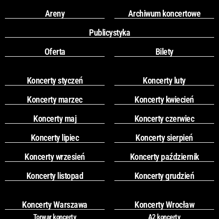
Areny
Archiwum koncertowe
Publicystyka
Oferta
Bilety
Koncerty styczeń
Koncerty luty
Koncerty marzec
Koncerty kwiecień
Koncerty maj
Koncerty czerwiec
Koncerty lipiec
Koncerty sierpień
Koncerty wrzesień
Koncerty październik
Koncerty listopad
Koncerty grudzień
Koncerty Warszawa
Koncerty Wrocław
Torwar koncerty
A2 koncerty