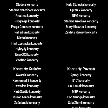
Stodoła koncerty
Hala Stulecia koncerty
Stadion Narodowy koncerty
Łącznik koncerty
Proxima koncerty
NFM koncerty
Progresja koncerty
Stadion Wrocław koncerty
Praga Centrum koncerty
Stary Klasztor koncerty
Palladium koncerty
Zaklęte Rewiry koncerty
Niebo koncerty
Hydrozagadka koncerty
Hybrydy koncerty
Expo XXI koncerty
VooDoo koncerty
Koncerty Kraków
Koncerty Poznań
Gwarek koncerty
2progi koncerty
Kamienna12 koncerty
B17 koncerty
Kwadrat koncerty
CK Zamek koncerty
Klub Studio koncerty
MTP koncerty
Tauron Arena koncerty
Pod Minogą koncerty
Zaścianek koncerty
Sala Ziemi koncerty