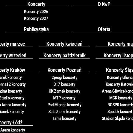
o
r
Koncerty
O KwP
k
a
Koncerty 2026
m
Koncerty 2027
Publicystyka
Oferta
certy marzec
Koncerty kwiecień
Koncerty ma
erty wrzesień
Koncerty październik
Koncerty listo
certy Kraków
Koncerty Poznań
Koncerty Ślą
rek koncerty
2progi koncerty
Koncerty Gliwic
nna12 koncerty
B17 koncerty
Koncerty Katowi
drat koncerty
CK Zamek koncerty
Arena Gliwice konc
Studio koncerty
MTP koncerty
MCK koncerty
n Arena koncerty
Pod Minogą koncerty
NOSPR koncert
ianek koncerty
Sala Ziemi koncerty
Spodek koncert
Tama koncerty
Stadion Śląski kon
ncerty Łódź
 Arena koncerty