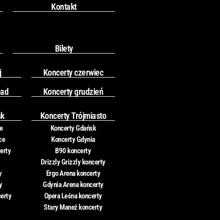
Kontakt
Bilety
j
Koncerty czerwiec
pad
Koncerty grudzień
sk
Koncerty Trójmiasto
e
Koncerty Gdańsk
ce
Koncerty Gdynia
erty
B90 koncerty
Drizzly Grizzly koncerty
y
Ergo Arena koncerty
y
Gdynia Arena koncerty
certy
Opera Leśna koncerty
Stary Maneż koncerty