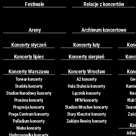
Festiwale
Relacje z koncertów
Areny
Archiwum koncertowe
Koncerty styczeń
Koncerty luty
Kon
Koncerty lipiec
Koncerty sierpień
Konc
Koncerty Warszawa
Koncerty Wrocław
Kon
Torwar koncerty
A2 koncerty
Gwa
Stodoła koncerty
Hala Stulecia koncerty
Kamie
Stadion Narodowy koncerty
Łącznik koncerty
Kwa
Proxima koncerty
NFM koncerty
Klub 
Progresja koncerty
Stadion Wrocław koncerty
Tauro
Praga Centrum koncerty
Stary Klasztor koncerty
Zaśc
Palladium koncerty
Zaklęte Rewiry koncerty
Ko
Niebo koncerty
Atlas
Hydrozagadka koncerty