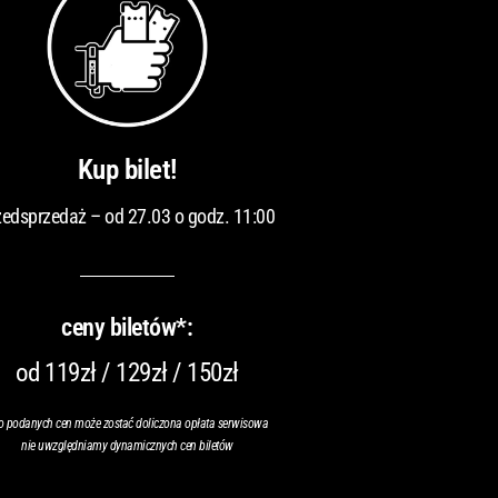
Kup bilet!
zedsprzedaż – od 27.03 o godz. 11:00
ceny biletów*:
od 119zł / 129zł / 150zł
o podanych cen może zostać doliczona opłata serwisowa
nie uwzględniamy dynamicznych cen biletów