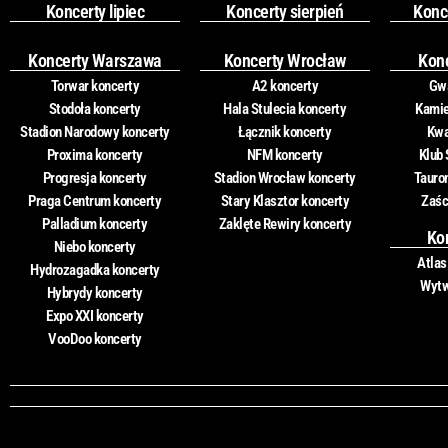
Koncerty lipiec
Koncerty sierpień
Konc
Koncerty Warszawa
Koncerty Wrocław
Kon
Torwar koncerty
A2 koncerty
Gwa
Stodoła koncerty
Hala Stulecia koncerty
Kamie
Stadion Narodowy koncerty
Łącznik koncerty
Kwa
Proxima koncerty
NFM koncerty
Klub 
Progresja koncerty
Stadion Wrocław koncerty
Tauro
Praga Centrum koncerty
Stary Klasztor koncerty
Zaśc
Palladium koncerty
Zaklęte Rewiry koncerty
Ko
Niebo koncerty
Atlas
Hydrozagadka koncerty
Wytw
Hybrydy koncerty
Expo XXI koncerty
VooDoo koncerty