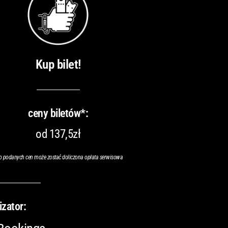
Kup bilet!
ceny biletów*:
od 137,5zł
o podanych cen może zostać doliczona opłata serwisowa
izator: