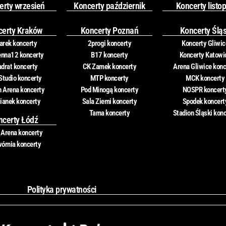
erty wrzesień
Koncerty październik
Koncerty listo
certy Kraków
Koncerty Poznań
Koncerty Ślą
rek koncerty
2progi koncerty
Koncerty Gliwic
nna12 koncerty
B17 koncerty
Koncerty Katowi
drat koncerty
CK Zamek koncerty
Arena Gliwice konc
Studio koncerty
MTP koncerty
MCK koncerty
n Arena koncerty
Pod Minogą koncerty
NOSPR koncert
ianek koncerty
Sala Ziemi koncerty
Spodek koncert
Tama koncerty
Stadion Śląski kon
ncerty Łódź
 Arena koncerty
órnia koncerty
Polityka prywatności