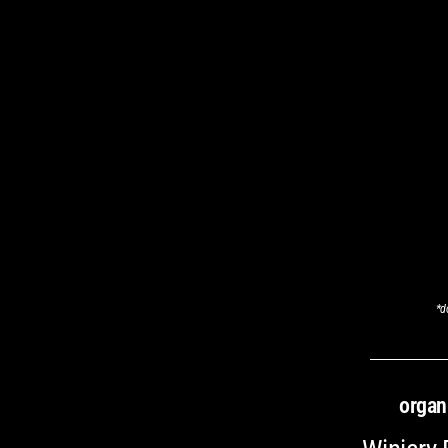
*d
organ