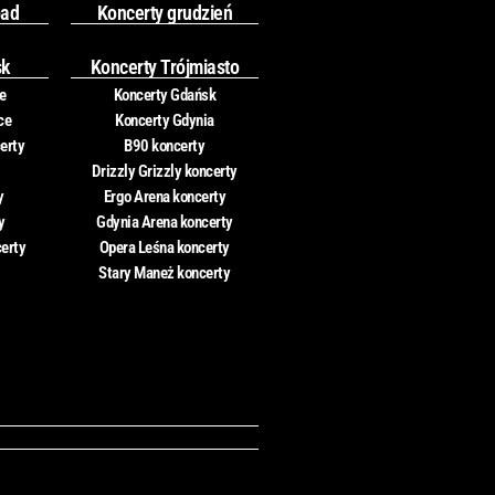
pad
Koncerty grudzień
sk
Koncerty Trójmiasto
e
Koncerty Gdańsk
ce
Koncerty Gdynia
erty
B90 koncerty
Drizzly Grizzly koncerty
y
Ergo Arena koncerty
y
Gdynia Arena koncerty
certy
Opera Leśna koncerty
Stary Maneż koncerty