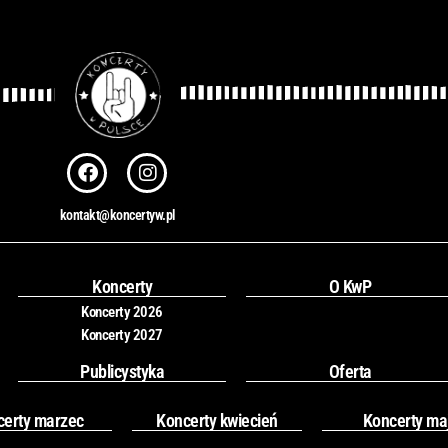
F
I
a
n
c
s
kontakt@koncertyw.pl
e
t
b
a
o
g
o
r
Koncerty
O KwP
k
a
Koncerty 2026
m
Koncerty 2027
Publicystyka
Oferta
certy marzec
Koncerty kwiecień
Koncerty ma