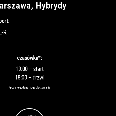
arszawa, Hybrydy
port:
L-R
czasówka*:
19:00 – start
18:00 – drzwi
*podane godziny mogą ulec zmianie