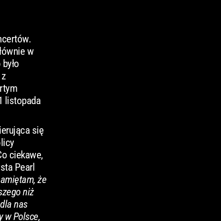
ncertów.
głównie w
 było
 z
artym
1 listopada
erująca się
licy
Co ciekawe,
sta Pearl
 pamiętam, że
szego niż
 dla nas
y w Polsce,