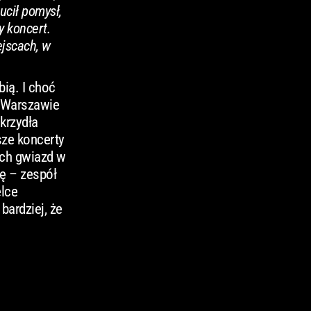
ucił pomysł,
y koncert.
ejscach, w
bią. I choć
w Warszawie
krzydła
sze koncerty
ych gwiazd w
kę – zespół
elce
bardziej, że