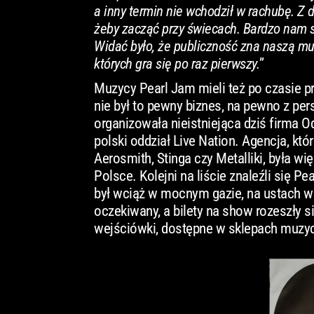
a inny termin nie wchodził w rachubę. Z d
żeby zacząć przy świecach. Bardzo nam s
Widać było, że publiczność zna naszą mu
których gra się po raz pierwszy.
”
Muzycy Pearl Jam mieli też po czasie pr
nie był to pewny biznes, na pewno z pe
organizowała nieistniejąca dziś firma O
polski oddział Live Nation. Agencja, kt
Aerosmith, Stinga czy Metalliki, była 
Polsce. Kolejni na liście znaleźli się Pe
był wciąż w mocnym gazie, na ustach wsz
oczekiwany, a bilety na show rozeszły s
wejściówki, dostępne w sklepach muzycz