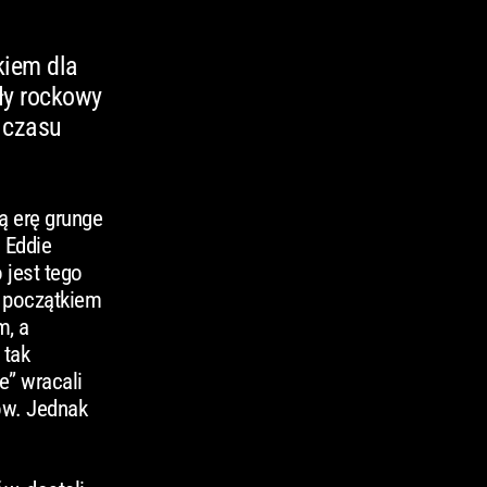
kiem dla
ły rockowy
y czasu
ą erę grunge
 Eddie
 jest tego
z początkiem
m, a
 tak
e” wracali
jów. Jednak