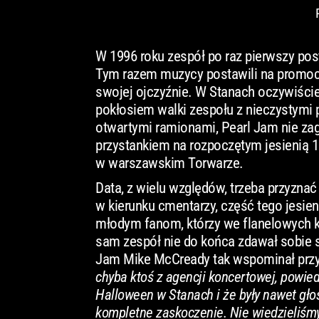
W 1996 roku zespół po raz pierwszy post
Tym razem muzycy postawili na promocję 
swojej ojczyźnie. W Stanach oczywiście 
pokłosiem walki zespołu z nieczystymi 
otwartymi ramionami, Pearl Jam nie zagr
przystankiem na rozpoczętym jesienią 19
w warszawskim Torwarze.
Data, z wielu względów, trzeba przyznać
w kierunku cmentarzy, część tego jesie
młodym fanom, którzy we flanelowych ko
sam zespół nie do końca zdawał sobie s
Jam Mike McCready tak wspominał przy
chyba ktoś z agencji koncertowej, powiedz
Halloween w Stanach i że były nawet głos
kompletne zaskoczenie. Nie wiedzieliśmy,