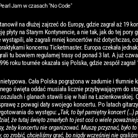
Pearl Jam w czasach "No Code"
anowił na dłużej zajrzeć do Europy, gdzie zagrał aż 19 ko
płyty na Starym Kontynencie, a nie tak, jak do tej pory 
wystąpili, ale zagrali mniej koncertów niż dotychczas, co
praktykami koncernu Ticketmaster. Europa czekała jednak
ali tu bowiem regularnej trasy od ponad 3 lat. A już czw
96 roku tournée okazała się Polska, gdzie zespół zagrał 
 nietypowa. Cała Polska pogrążona w zadumie i tłumnie ki
nnego święta oddać musiała licznie przybywającym do sto
szulach i glanach stawili się w hali na Łazienkowskiej. 
prawę z powagi daty swojego koncertu. Po latach gitarzy
gotowania do występu: „
Tak, to był pamiętny koncert (…)
iał, że tutaj święto zmarłych to jest coś o wiele poważniej
y, żeby koncertu nie organizować. Muszę przyznać, było to
 co zrobić, chcieliśmy grać, bo nigdy wcześniej nie graliśm