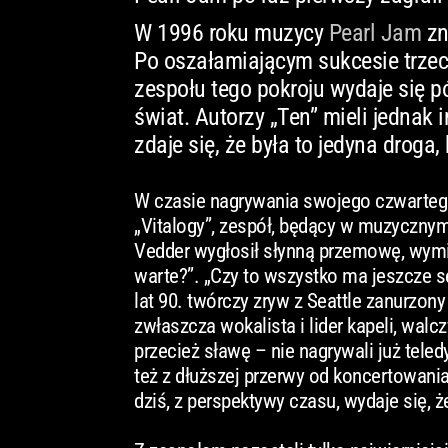
W 1996 roku muzycy
Pearl Jam
zn
Po oszałamiającym sukcesie trzec
zespołu tego pokroju wydaje się p
świat. Autorzy „Ten” mieli jednak 
zdaje się, że była to jedyna droga,
W czasie nagrywania swojego czwartego
„Vitalogy”, zespół, będący w muzycznym
Vedder wygłosił słynną przemowę, wymie
warte?”. „Czy to wszystko ma jeszcze se
lat 90. twórczy zryw z Seattle zanurzo
zwłaszcza wokalista i lider kapeli, walcz
przecież sławę – nie nagrywali już tele
też z dłuższej przerwy od koncertowania,
dziś, z perspektywy czasu, wydaje się, ż