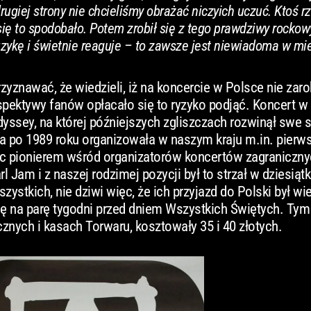
rugiej strony nie chcieliśmy obrażać niczyich uczuć. Ktoś rz
ię to spodobało. Potem zrobił się z tego prawdziwy rockow
zykę i świetnie reaguje – to zawsze jest niewiadoma w mi
zyznawać, że wiedzieli, iż na koncercie w Polsce nie zaro
rspektywy fanów opłacało się to ryzyko podjąć. Koncert 
dyssey, na której późniejszych zgliszczach rozwinął swe s
óra po 1989 roku organizowała w naszym kraju m.in. pierw
więc pionierem wśród organizatorów koncertów zagraniczn
arl Jam i z naszej rodzimej pozycji był to strzał w dziesiąt
ystkich, nie dziwi więc, że ich przyjazd do Polski był wi
ię na parę tygodni przed dniem Wszystkich Świętych. Tym 
nych i kasach Torwaru, kosztowały 35 i 40 złotych.