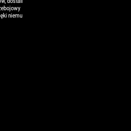
w, dostali
rzebojowy
zięki niemu