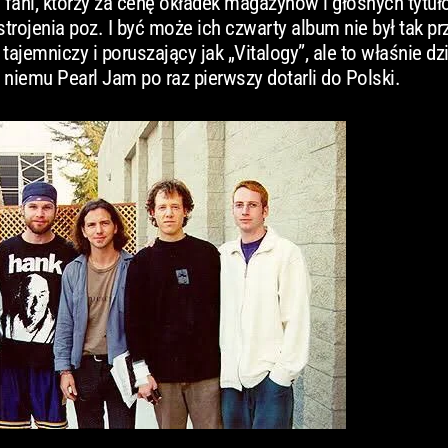
 fani, którzy za cenę okładek magazynów i głośnych tytułó
trojenia poz. I być może ich czwarty album nie był tak p
ak tajemniczy i poruszający jak „Vitalogy”, ale to właśnie d
i niemu Pearl Jam po raz pierwszy dotarli do Polski.