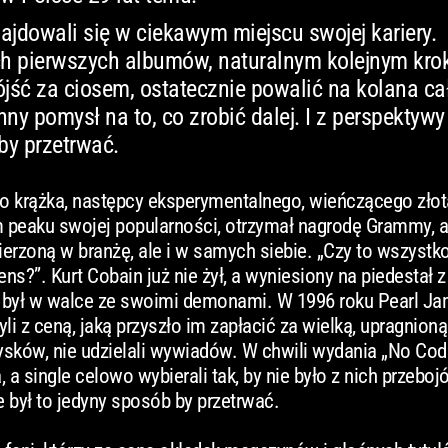
ajdowali się w ciekawym miejscu swojej kariery.
h pierwszych albumów, naturalnym kolejnym kro
ójść za ciosem, ostatecznie powalić na kolana ca
inny pomysł na to, co zrobić dalej. I z perspektyw
 by przetrwać.
 krążka, następcy eksperymentalnego, wieńczącego złot
 peaku swojej popularności, otrzymał nagrodę Grammy, a
rzoną w branżę, ale i w samych siebie. „Czy to wszystko
ns?”. Kurt Cobain już nie żył, a wyniesiony na piedestał 
ny był w walce ze swoimi demonami. W 1996 roku Pearl Ja
yli z ceną, jaką przyszło im zapłacić za wielką, upragnioną
dysków, nie udzielali wywiadów. W chwili wydania „No Cod
 a single celowo wybierali tak, by nie było z nich przebo
e był to jedyny sposób by przetrwać.