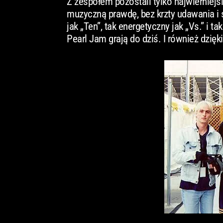
Z zespołem pozostali tylko najwierniejsi
muzyczną prawdę, bez krzty udawania i s
jak „Ten”, tak energetyczny jak „Vs.” i t
Pearl Jam grają do dziś. I również dzięk