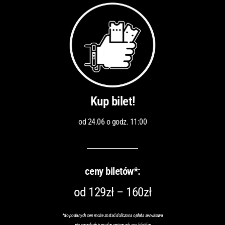
Kup bilet!
od 24.06 o godz. 11:00
ceny biletów*:
od 129zł – 160zł
*do podanych cen może zostać doliczona opłata serwisowa
nie uwzględniamy dynamicznych cen biletów