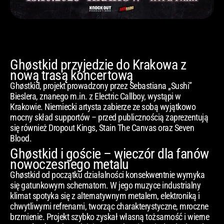
Ghøstkid przyjedzie do Krakowa z
nową trasą koncertową
Ghøstkid, projekt prowadzony przez Sebastiana „Sushi”
Bieslera, znanego m.in. z Electric Callboy, wystąpi w
Krakowie. Niemiecki artysta zabierze ze sobą wyjątkowo
mocny skład supportów – przed publicznością zaprezentują
się również Dropout Kings, Stain The Canvas oraz Seven
Blood.
Ghøstkid i goście – wieczór dla fanów
nowoczesnego metalu
Ghøstkid od początku działalności konsekwentnie wymyka
się gatunkowym schematom. W jego muzyce industrialny
klimat spotyka się z alternatywnym metalem, elektroniką i
chwytliwymi refrenami, tworząc charakterystyczne, mroczne
brzmienie. Projekt szybko zyskał własną tożsamość i wierne