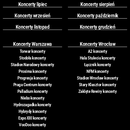
Koncerty lipiec
Koncerty sierpień
Koncerty wrzesień
Koncerty październik
Koncerty listopad
Koncerty grudzień
Koncerty Warszawa
Koncerty Wrocław
Torwar koncerty
A2 koncerty
Stodoła koncerty
Hala Stulecia koncerty
Stadion Narodowy koncerty
Łącznik koncerty
Proxima koncerty
NFM koncerty
Progresja koncerty
Stadion Wrocław koncerty
Praga Centrum koncerty
Stary Klasztor koncerty
Palladium koncerty
Zaklęte Rewiry koncerty
Niebo koncerty
Hydrozagadka koncerty
Hybrydy koncerty
Expo XXI koncerty
VooDoo koncerty