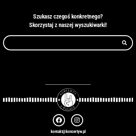
Szukasz czegoś konkretnego?
Skorzystaj z naszej wyszukiwarki!
Szukaj
F
I
a
n
c
s
kontakt@koncertyw.pl
e
t