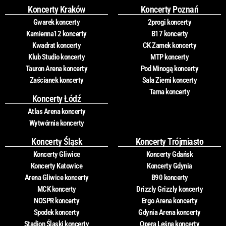
Koncerty Kraków
Koncerty Poznań
Gwarek koncerty
2progi koncerty
Kamienna12 koncerty
B17 koncerty
Kwadrat koncerty
CK Zamek koncerty
Klub Studio koncerty
MTP koncerty
Tauron Arena koncerty
Pod Minogą koncerty
Zaścianek koncerty
Sala Ziemi koncerty
Tama koncerty
Koncerty Łódź
Atlas Arena koncerty
Wytwórnia koncerty
Koncerty Śląsk
Koncerty Trójmiasto
Koncerty Gliwice
Koncerty Gdańsk
Koncerty Katowice
Koncerty Gdynia
Arena Gliwice koncerty
B90 koncerty
MCK koncerty
Drizzly Grizzly koncerty
NOSPR koncerty
Ergo Arena koncerty
Spodek koncerty
Gdynia Arena koncerty
Stadion Śląski koncerty
Opera Leśna koncerty