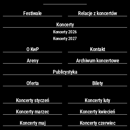
b
a
o
g
Festiwale
Relacje z koncertów
o
r
k
a
Koncerty
m
Koncerty 2026
Koncerty 2027
O KwP
Kontakt
Areny
Archiwum koncertowe
Publicystyka
Oferta
Bilety
Koncerty styczeń
Koncerty luty
Koncerty marzec
Koncerty kwiecień
Koncerty maj
Koncerty czerwiec