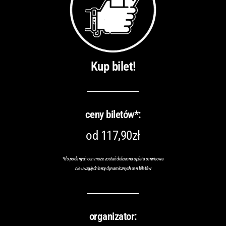
Kup bilet!
ceny biletów*:
od 117,90zł
*do podanych cen może zostać doliczona opłata serwisowa
nie uwzględniamy dynamicznych cen biletów
organizator: