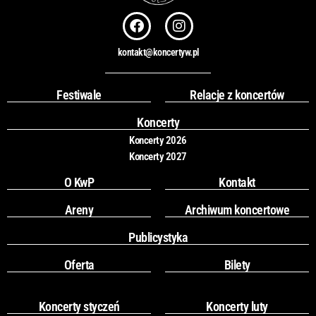
F
I
a
n
c
s
kontakt@koncertyw.pl
e
t
b
a
o
g
Festiwale
Relacje z koncertów
o
r
k
a
Koncerty
m
Koncerty 2026
Koncerty 2027
O KwP
Kontakt
Areny
Archiwum koncertowe
Publicystyka
Oferta
Bilety
Koncerty styczeń
Koncerty luty