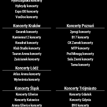
Hydrozagadka koncerty
Hybrydy koncerty
Expo XXI koncerty
VooDoo koncerty
Koncerty Kraków
Koncerty Poznań
Gwarek koncerty
2progi koncerty
Kamienna12 koncerty
B17 koncerty
Kwadrat koncerty
CK Zamek koncerty
Klub Studio koncerty
MTP koncerty
Tauron Arena koncerty
Pod Minogą koncerty
Zaścianek koncerty
Sala Ziemi koncerty
Tama koncerty
Koncerty Łódź
Atlas Arena koncerty
Wytwórnia koncerty
Koncerty Śląsk
Koncerty Trójmiasto
Koncerty Gliwice
Koncerty Gdańsk
Koncerty Katowice
Koncerty Gdynia
Arena Gliwice koncerty
B90 koncerty