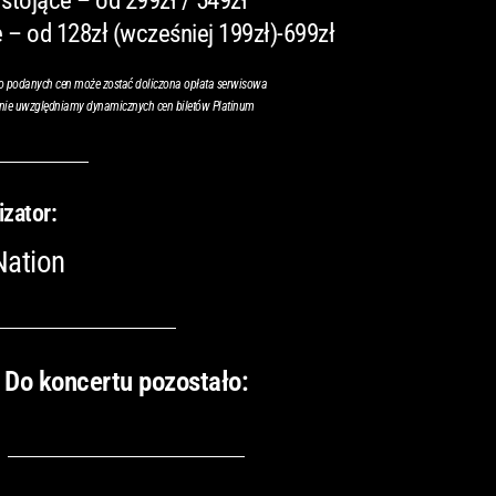
stojące – od 299zł / 549zł
 – od 128zł (wcześniej 199zł)-699zł
o podanych cen może zostać doliczona opłata serwisowa
nie uwzględniamy dynamicznych cen biletów Platinum
izator:
Nation
Do koncertu pozostało: