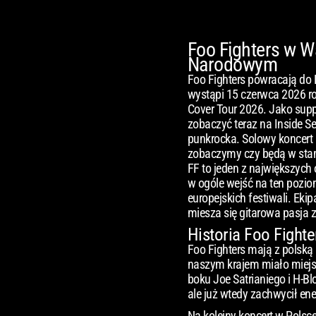
Foo Fighters w 
Narodowym
Foo Fighters powracają do
wystąpi 15 czerwca 2026 
Cover Tour 2026. Jako suppo
zobaczyć teraz na Inside Se
punkrocka. Solowy koncert 
zobaczymy czy będą w stani
FF to jeden z największych 
w ogóle wejść na ten pozio
europejskich festiwali. Eki
miesza się gitarowa pasja z
Historia Foo Fight
Foo Fighters mają z polską 
naszym krajem miało miejsc
boku Joe Satrianiego i H-Bl
ale już wtedy zachwycił ene
Na kolejny koncert w Polsce