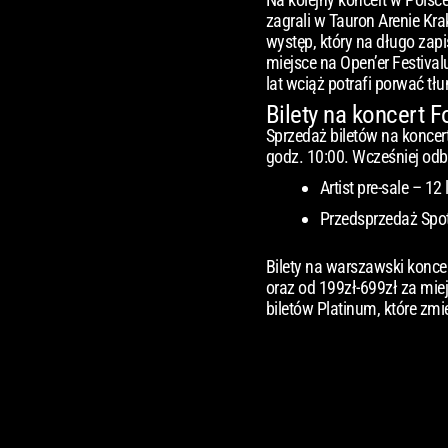
zagrali w Tauron Arenie Kra
występ, który na długo zapi
miejsce na Open’er Festiva
lat wciąż potrafi porwać tł
Bilety na koncert 
Sprzedaż biletów na koncer
godz. 10:00. Wcześniej odb
Artist pre-sale – 12
Przedsprzedaż Spoti
Bilety na warszawski koncer
oraz od 199zł-699zł za mie
biletów Platinum, które zmi