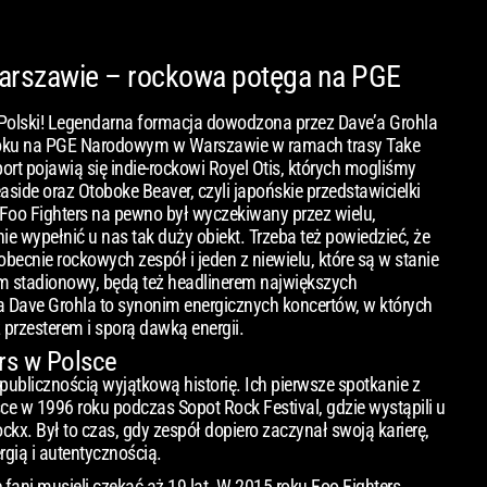
Warszawie – rockowa potęga na PGE
 Polski! Legendarna formacja dowodzona przez Dave’a Grohla
roku na PGE Narodowym w Warszawie w ramach trasy Take
rt pojawią się indie-rockowi Royel Otis, których mogliśmy
aside oraz Otoboke Beaver, czyli japońskie przedstawicielki
Foo Fighters na pewno był wyczekiwany przez wielu,
e wypełnić u nas tak duży obiekt. Trzeba też powiedzieć, że
obecnie rockowych zespół i jeden z niewielu, które są w stanie
m stadionowy, będą też headlinerem największych
pa Dave Grohla to synonim energicznych koncertów, w których
 przesterem i sporą dawką energii.
ers w Polsce
publicznością wyjątkową historię. Ich pierwsze spotkanie z
e w 1996 roku podczas Sopot Rock Festival, gdzie wystąpili u
ockx. Był to czas, gdy zespół dopiero zaczynał swoją karierę,
rgią i autentycznością.
 fani musieli czekać aż 19 lat. W 2015 roku Foo Fighters