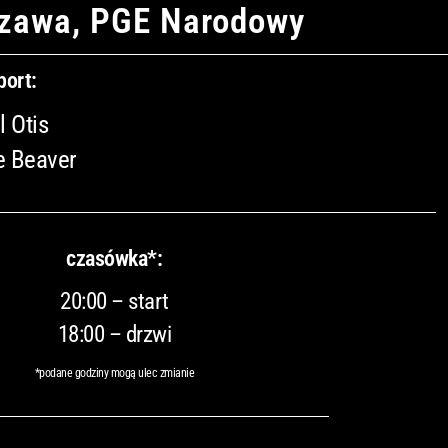
zawa, PGE Narodowy
port:
l Otis
e Beaver
czasówka*:
20:00 – start
18:00 – drzwi
*podane godziny mogą ulec zmianie