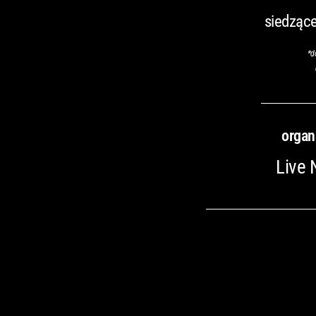
siedzące
*
d
organ
Live 