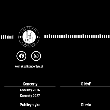
F
I
a
n
c
s
kontakt@koncertyw.pl
e
t
b
a
o
g
o
r
Koncerty
O KwP
k
a
Koncerty 2026
m
Koncerty 2027
Publicystyka
Oferta