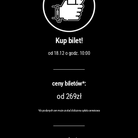
Kup bilet!
od 18.12 o godz. 10:00
ceny biletów*:
od 269zł
*
do podanych cen może zostać doliczona opłata serwisowa