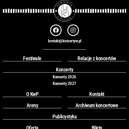
F
I
a
n
c
s
kontakt@koncertyw.pl
e
t
b
a
o
g
Festiwale
Relacje z koncertów
o
r
k
a
Koncerty
m
Koncerty 2026
Koncerty 2027
O KwP
Kontakt
Areny
Archiwum koncertowe
Publicystyka
Oferta
Bilety