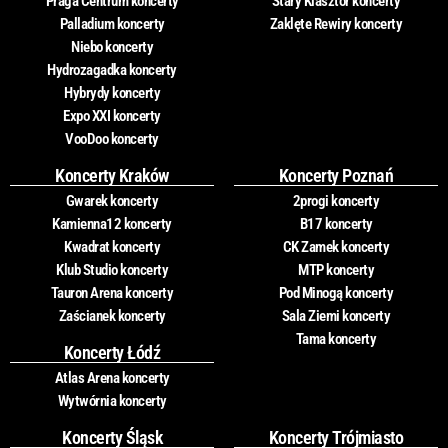
Praga Centrum koncerty
Stary Klasztor koncerty
Palladium koncerty
Zaklęte Rewiry koncerty
Niebo koncerty
Hydrozagadka koncerty
Hybrydy koncerty
Expo XXI koncerty
VooDoo koncerty
Koncerty Kraków
Koncerty Poznań
Gwarek koncerty
2progi koncerty
Kamienna12 koncerty
B17 koncerty
Kwadrat koncerty
CK Zamek koncerty
Klub Studio koncerty
MTP koncerty
Tauron Arena koncerty
Pod Minogą koncerty
Zaścianek koncerty
Sala Ziemi koncerty
Tama koncerty
Koncerty Łódź
Atlas Arena koncerty
Wytwórnia koncerty
Koncerty Śląsk
Koncerty Trójmiasto