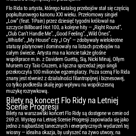
Flo Rida to artysta, którego katalog przebojów stał się częścią
popkulturowego kanonu XXI wieku. Przełomowy singiel
„Low” (feat. T-Pain) przez dziesięć tygodni królował na
szczycie Billboard Hot 100, a kolejne hity — „Right Round”,
„Club Can’t Handle Me”, „Good Feeling”, „Wild Ones”,
„Whistle”, „My House” czy „I Cry” — zdobywały wielokrotne
statusy platynowe i dominowały na listach przebojów na
całym świecie. Artysta ma na koncie także głośne
współprace m.in. z Davidem Guettą, Sią, Nicki Minaj, Ollym
Mursem czy Taio Cruzem, a łączna sprzedaż jego singli
przekroczyła 100 milionów egzemplarzy. Poza sceną Flo Rida
znany jest również z działalności filantropijnej i biznesowej,
co tylko podkreśla skalę jego wpływu na współczesną
muzykę rozrywkową.
Bilety na koncert Flo Ridy na Letniej
Scenie Progresji
Bilety na warszawski koncert Flo Ridy są dostępne w cenie od
269 zł. Występ na Letniej Scenie Progresji zapowiada się jako
jedno z najbardziej tanecznych i energetycznych wydarzeń tej
wiosny — idealna okazja, by usłyszeć na żywo utwory, na