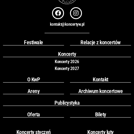
F
I
a
n
c
s
kontakt@koncertyw.pl
e
t
b
a
o
g
Festiwale
Relacje z koncertów
o
r
k
a
Koncerty
m
Koncerty 2026
Koncerty 2027
O KwP
Kontakt
Areny
Archiwum koncertowe
Publicystyka
Oferta
Bilety
Koncerty styczeń
Koncerty luty