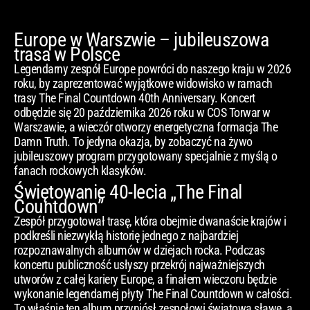
Europe w Warszwie – jubileuszowa
trasa w Polsce
Legendarny zespół Europe powróci do naszego kraju w 2026
roku, by zaprezentować wyjątkowe widowisko w ramach
trasy The Final Countdown 40th Anniversary. Koncert
odbędzie się 20 października 2026 roku w COS Torwar w
Warszawie, a wieczór otworzy energetyczna formacja The
Damn Truth. To jedyna okazja, by zobaczyć na żywo
jubileuszowy program przygotowany specjalnie z myślą o
fanach rockowych klasyków.
Świętowanie 40-lecia „The Final
Countdown”
Zespół przygotował trasę, która obejmie dwanaście krajów i
podkreśli niezwykłą historię jednego z najbardziej
rozpoznawalnych albumów w dziejach rocka. Podczas
koncertu publiczność usłyszy przekrój najważniejszych
utworów z całej kariery Europe, a finałem wieczoru będzie
wykonanie legendarnej płyty The Final Countdown w całości.
To właśnie ten album przyniósł zespołowi światową sławę, a