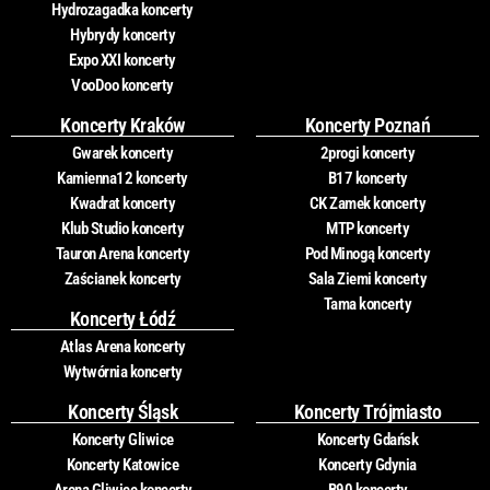
Hydrozagadka koncerty
Hybrydy koncerty
Expo XXI koncerty
VooDoo koncerty
Koncerty Kraków
Koncerty Poznań
Gwarek koncerty
2progi koncerty
Kamienna12 koncerty
B17 koncerty
Kwadrat koncerty
CK Zamek koncerty
Klub Studio koncerty
MTP koncerty
Tauron Arena koncerty
Pod Minogą koncerty
Zaścianek koncerty
Sala Ziemi koncerty
Tama koncerty
Koncerty Łódź
Atlas Arena koncerty
Wytwórnia koncerty
Koncerty Śląsk
Koncerty Trójmiasto
Koncerty Gliwice
Koncerty Gdańsk
Koncerty Katowice
Koncerty Gdynia