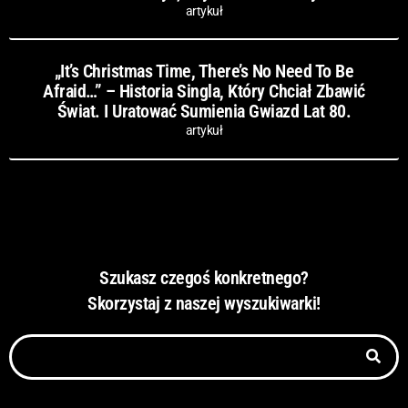
artykuł
„It’s Christmas Time, There’s No Need To Be
Afraid…” – Historia Singla, Który Chciał Zbawić
Świat. I Uratować Sumienia Gwiazd Lat 80.
artykuł
Szukasz czegoś konkretnego?
Skorzystaj z naszej wyszukiwarki!
Szukaj