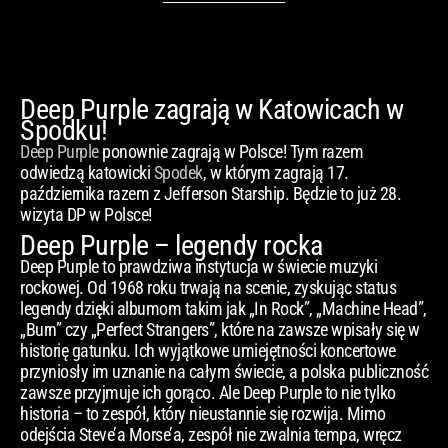
Deep Purple zagrają w Katowicach w
Spodku!
Deep Purple
ponownie zagrają w Polsce! Tym razem
odwiedzą katowicki
Spodek
, w którym zagrają 17.
października razem z Jefferson Starship. Będzie to już 28.
wizyta DP w Polsce!
Deep Purple – legendy rocka
Deep Purple to prawdziwa instytucja w świecie muzyki
rockowej. Od 1968 roku trwają na scenie, zyskując status
legendy dzięki albumom takim jak „In Rock”, „Machine Head”,
„Burn” czy „Perfect Strangers”, które na zawsze wpisały się w
historię gatunku. Ich wyjątkowe umiejętności koncertowe
przyniosły im uznanie na całym świecie, a polska publiczność
zawsze przyjmuje ich gorąco. Ale Deep Purple to nie tylko
historia – to zespół, który nieustannie się rozwija. Mimo
odejścia Steve’a Morse’a, zespół nie zwalnia tempa, wręcz