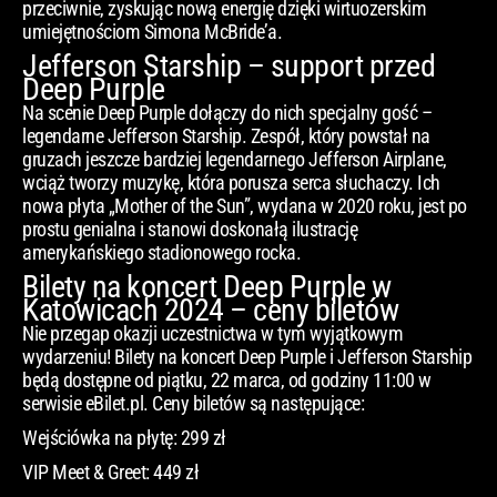
przeciwnie, zyskując nową energię dzięki wirtuozerskim
umiejętnościom Simona McBride’a.
Jefferson Starship – support przed
Deep Purple
Na scenie Deep Purple dołączy do nich specjalny gość –
legendarne Jefferson Starship. Zespół, który powstał na
gruzach jeszcze bardziej legendarnego Jefferson Airplane,
wciąż tworzy muzykę, która porusza serca słuchaczy. Ich
nowa płyta „Mother of the Sun”, wydana w 2020 roku, jest po
prostu genialna i stanowi doskonałą ilustrację
amerykańskiego stadionowego rocka.
Bilety na koncert Deep Purple w
Katowicach 2024 – ceny biletów
Nie przegap okazji uczestnictwa w tym wyjątkowym
wydarzeniu! Bilety na koncert Deep Purple i Jefferson Starship
będą dostępne od piątku, 22 marca, od godziny 11:00 w
serwisie eBilet.pl. Ceny biletów są następujące:
Wejściówka na płytę: 299 zł
VIP Meet & Greet: 449 zł