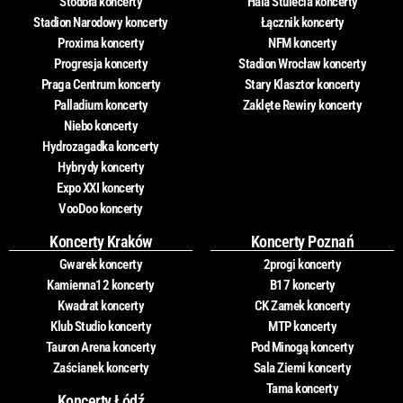
Stodoła koncerty
Hala Stulecia koncerty
Stadion Narodowy koncerty
Łącznik koncerty
Proxima koncerty
NFM koncerty
Progresja koncerty
Stadion Wrocław koncerty
Praga Centrum koncerty
Stary Klasztor koncerty
Palladium koncerty
Zaklęte Rewiry koncerty
Niebo koncerty
Hydrozagadka koncerty
Hybrydy koncerty
Expo XXI koncerty
VooDoo koncerty
Koncerty Kraków
Koncerty Poznań
Gwarek koncerty
2progi koncerty
Kamienna12 koncerty
B17 koncerty
Kwadrat koncerty
CK Zamek koncerty
Klub Studio koncerty
MTP koncerty
Tauron Arena koncerty
Pod Minogą koncerty
Zaścianek koncerty
Sala Ziemi koncerty
Tama koncerty
Koncerty Łódź