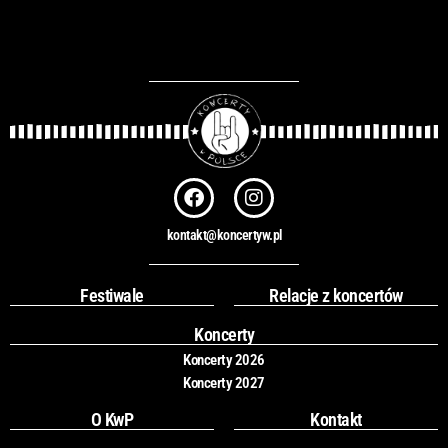
F
I
a
n
c
s
kontakt@koncertyw.pl
e
t
b
a
o
g
Festiwale
Relacje z koncertów
o
r
k
a
Koncerty
m
Koncerty 2026
Koncerty 2027
O KwP
Kontakt