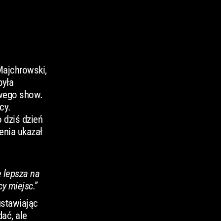
Majchrowski,
była
owego show.
cy.
 dziś dzień
enia ukazał
 lepsza na
cy miejsc.”
ustawiając
ać, ale