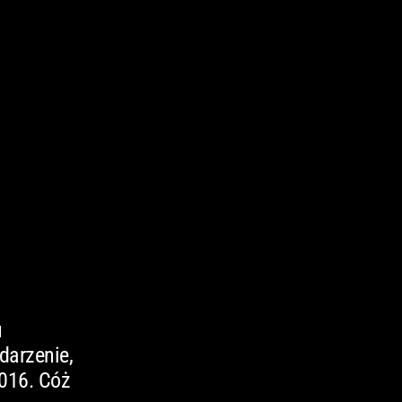
u
darzenie,
016. Cóż