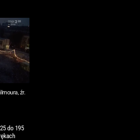
lmoura, źr.
125 do 195
 rękach