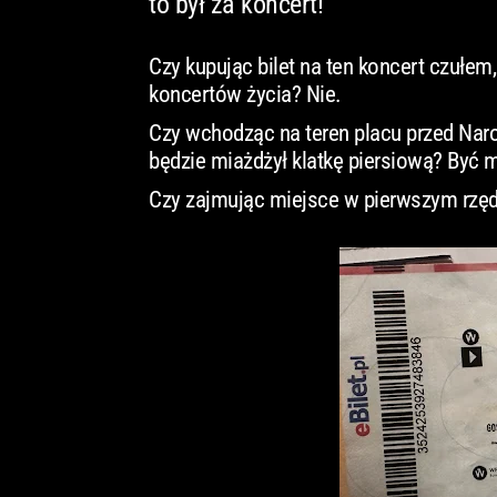
to był za koncert!
Czy kupując bilet na ten koncert czułem,
koncertów życia? Nie.
Czy wchodząc na teren placu przed Na
będzie miażdżył klatkę piersiową? Być 
Czy zajmując miejsce w pierwszym rzędz