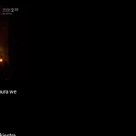
oura we
kiestrą