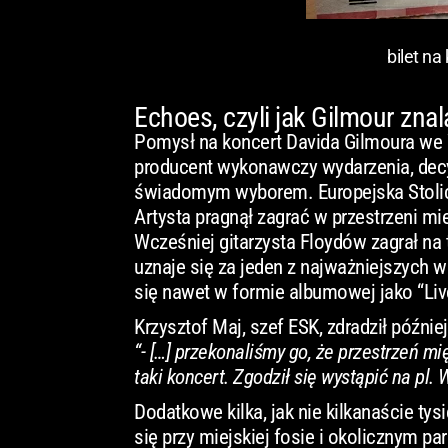
bilet n
Echoes, czyli jak Gilmour zna
Pomysł na koncert Davida Gilmoura we Wr
producent wykonawczy wydarzenia, decyz
świadomym wyborem. Europejska Stolica
Artysta pragnął zagrać w przestrzeni mie
Wcześniej gitarzysta Floydów zagrał na 
uznaje się za jeden z najważniejszych w
się nawet w formie albumowej jako “Liv
Krzysztof Maj, szef ESK, zdradził późni
“- […] przekonaliśmy go, że przestrzeń
taki koncert. Zgodził się wystąpić na pl.
Dodatkowe kilka, jak nie kilkanaście ty
się przy miejskiej fosie i okolicznym p