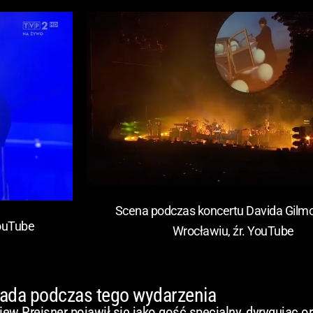
Scena podczas koncertu Davida Gilm
YouTube
Wrocławiu, źr. YouTube
sada podczas tego wydarzenia
w Preisner pojawił się jako gość specjalny, dyrygując or