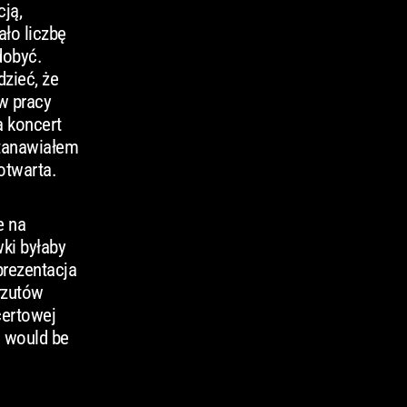
ją,
ało liczbę
dobyć.
zieć, że
w pracy
a koncert
stanawiałem
otwarta.
e na
wki byłaby
prezentacja
rzutów
certowej
d would be