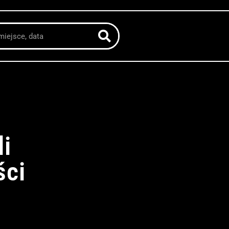
li
ści