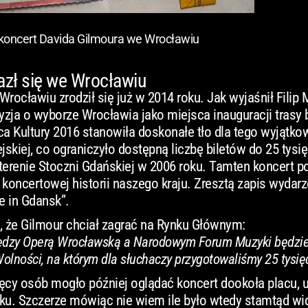
a koncert Davida Gilmoura we Wrocławiu
lazł się we Wrocławiu
ocławiu zrodził się już w 2014 roku. Jak wyjaśnił Filip 
ja o wyborze Wrocławia jako miejsca inauguracji trasy 
 Kultury 2016 stanowiła doskonałe tło dla tego wyjątk
jskiej, co ograniczyło dostępną liczbę biletów do 25 tysię
terenie Stoczni Gdańskiej w 2006 roku. Tamten koncert po
 koncertowej historii naszego kraju. Zresztą zapis wydarz
e in Gdansk”.
ej, że Gilmour chciał zagrać na Rynku Głównym:
 między Operą Wrocławską a Narodowym Forum Muzyki będzie
 Wolności, na którym dla słuchaczy przygotowaliśmy 25 tysię
sięcy osób mogło później oglądać koncert dookoła placu, 
arku. Szczerze mówiąc nie wiem ile było wtedy stamtąd wid