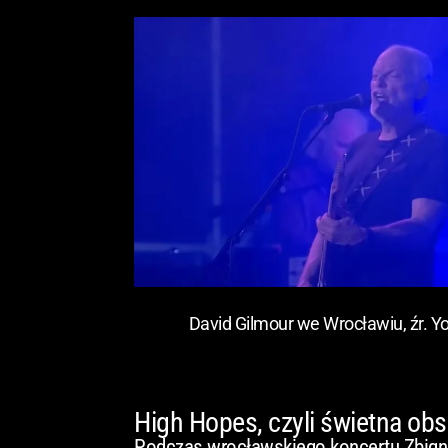
David Gilmour we Wrocławiu, źr. 
High Hopes, czyli świetna ob
Podczas wrocławskiego koncertu Zbignie