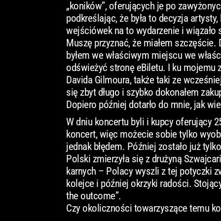
„koników”, oferujących je po zawyżonych
podkreślając, że była to decyzja artyst
wejściówek na to wydarzenie i wiązało si
Muszę przyznać, że miałem szczęście. D
byłem we właściwym miejscu we właści
odświeżyć stronę eBiletu. I ku mojemu 
Davida Gilmoura, także taki ze wcześnie
się zbyt długo i szybko dokonałem zaku
Dopiero później dotarło do mnie, jak wi
W dniu koncertu byli i kupcy oferujący
koncert, więc możecie sobie tylko wyobr
jednak błędem. Później zostało już tylk
Polski zmierzyła się z drużyną Szwajca
karnych – Polacy wyszli z tej potyczki
kolejce i później okrzyki radości. Stoją
the outcome”.
Czy okoliczności towarzyszące temu ko