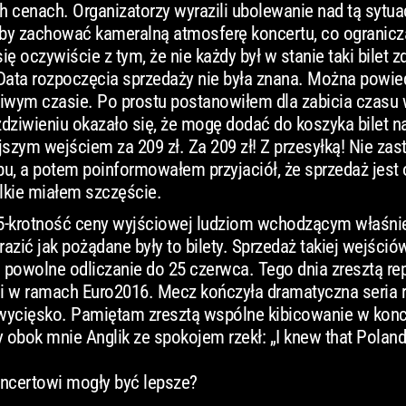
 cenach. Organizatorzy wyrazili ubolewanie nad tą sytuac
y, by zachować kameralną atmosferę koncertu, co ogranicz
ę oczywiście z tym, że nie każdy był w stanie taki bilet z
ata rozpoczęcia sprzedaży nie była znana. Można powied
wym czasie. Po prostu postanowiłem dla zabicia czasu 
zdziwieniu okazało się, że mogę dodać do koszyka bilet n
jszym wejściem za 209 zł. Za 209 zł! Z przesyłką! Nie za
pu, a potem poinformowałem przyjaciół, że sprzedaż jest 
elkie miałem szczęście.
 25-krotność ceny wyjściowej ludziom wchodzącym właśni
azić jak pożądane były to bilety. Sprzedaż takiej wejśció
o powolne odliczanie do 25 czerwca. Tego dnia zresztą re
rii w ramach Euro2016. Mecz kończyła dramatyczna seria 
 zwycięsko. Pamiętam zresztą wspólne kibicowanie w kon
cy obok mnie Anglik ze spokojem rzekł: „I knew that Polan
ncertowi mogły być lepsze?