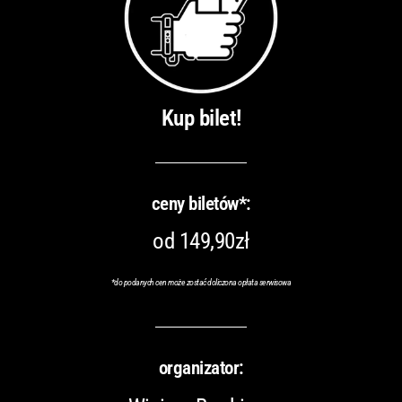
Kup bilet!
ceny biletów*:
od 149,90zł
*
do podanych cen może zostać doliczona opłata serwisowa
organizator: