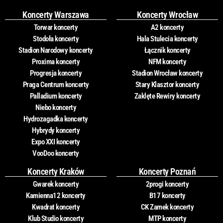
Koncerty Warszawa
Koncerty Wrocław
Torwar koncerty
A2 koncerty
Stodoła koncerty
Hala Stulecia koncerty
Stadion Narodowy koncerty
Łącznik koncerty
Proxima koncerty
NFM koncerty
Progresja koncerty
Stadion Wrocław koncerty
Praga Centrum koncerty
Stary Klasztor koncerty
Palladium koncerty
Zaklęte Rewiry koncerty
Niebo koncerty
Hydrozagadka koncerty
Hybrydy koncerty
Expo XXI koncerty
VooDoo koncerty
Koncerty Kraków
Koncerty Poznań
Gwarek koncerty
2progi koncerty
Kamienna12 koncerty
B17 koncerty
Kwadrat koncerty
CK Zamek koncerty
Klub Studio koncerty
MTP koncerty