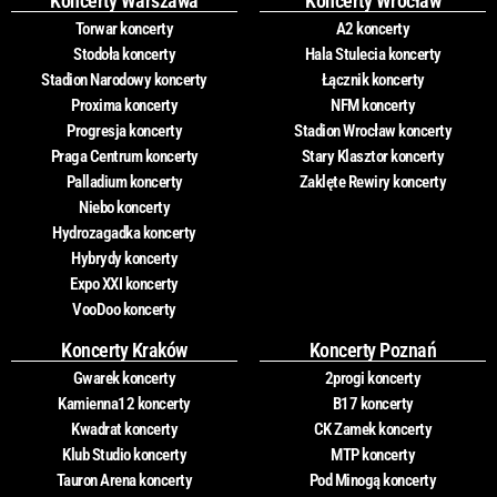
Koncerty Warszawa
Koncerty Wrocław
Torwar koncerty
A2 koncerty
Stodoła koncerty
Hala Stulecia koncerty
Stadion Narodowy koncerty
Łącznik koncerty
Proxima koncerty
NFM koncerty
Progresja koncerty
Stadion Wrocław koncerty
Praga Centrum koncerty
Stary Klasztor koncerty
Palladium koncerty
Zaklęte Rewiry koncerty
Niebo koncerty
Hydrozagadka koncerty
Hybrydy koncerty
Expo XXI koncerty
VooDoo koncerty
Koncerty Kraków
Koncerty Poznań
Gwarek koncerty
2progi koncerty
Kamienna12 koncerty
B17 koncerty
Kwadrat koncerty
CK Zamek koncerty
Klub Studio koncerty
MTP koncerty
Tauron Arena koncerty
Pod Minogą koncerty