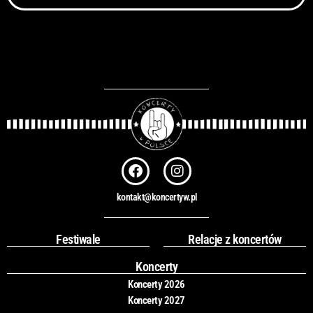
F
I
a
n
c
s
kontakt@koncertyw.pl
e
t
b
a
o
g
Festiwale
Relacje z koncertów
o
r
k
a
Koncerty
m
Koncerty 2026
Koncerty 2027