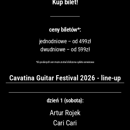
Kup bilet!
ceny biletów*:
jednodniowe – od 499zł
dwudniowe – od 599zł
*do podanych cen może zostać doliczona opłata serwisowa
Cavatina Guitar Festival 2026 - line-up
dzień 1 (sobota):
Artur Rojek
Cari Cari