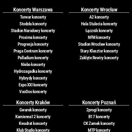
Koncerty Warszawa
Koncerty Wrocław
Torwar koncerty
A2 koncerty
Stodoła koncerty
Hala Stulecia koncerty
Stadion Narodowy koncerty
Łącznik koncerty
Proxima koncerty
NFM koncerty
Progresja koncerty
Stadion Wrocław koncerty
Praga Centrum koncerty
Stary Klasztor koncerty
Palladium koncerty
Zaklęte Rewiry koncerty
Niebo koncerty
Hydrozagadka koncerty
Hybrydy koncerty
Expo XXI koncerty
VooDoo koncerty
Koncerty Kraków
Koncerty Poznań
Gwarek koncerty
2progi koncerty
Kamienna12 koncerty
B17 koncerty
Kwadrat koncerty
CK Zamek koncerty
Klub Studio koncerty
MTP koncerty