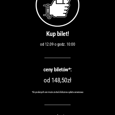
Kup bilet!
od 12.09 o godz. 10:00
ceny biletów*:
od 148,50zł
*
do podanych cen może zostać doliczona opłata serwisowa