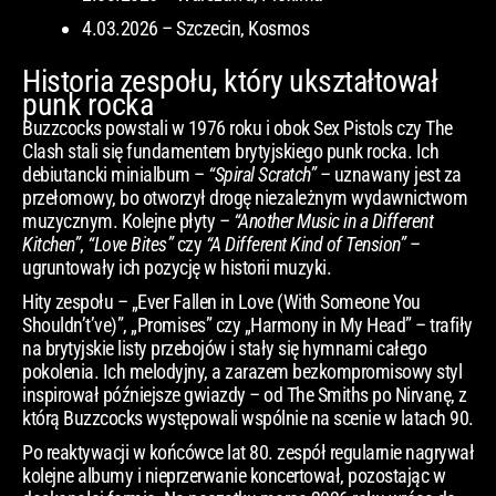
4.03.2026 – Szczecin, Kosmos
Historia zespołu, który ukształtował
punk rocka
Buzzcocks powstali w 1976 roku i obok Sex Pistols czy The
Clash stali się fundamentem brytyjskiego punk rocka. Ich
debiutancki minialbum –
“Spiral Scratch”
– uznawany jest za
przełomowy, bo otworzył drogę niezależnym wydawnictwom
muzycznym. Kolejne płyty –
“Another Music in a Different
Kitchen”
,
“Love Bites”
czy
“A Different Kind of Tension”
–
ugruntowały ich pozycję w historii muzyki.
Hity zespołu – „Ever Fallen in Love (With Someone You
Shouldn’t’ve)”, „Promises” czy „Harmony in My Head” – trafiły
na brytyjskie listy przebojów i stały się hymnami całego
pokolenia. Ich melodyjny, a zarazem bezkompromisowy styl
inspirował późniejsze gwiazdy – od The Smiths po Nirvanę, z
którą Buzzcocks występowali wspólnie na scenie w latach 90.
Po reaktywacji w końcówce lat 80. zespół regularnie nagrywał
kolejne albumy i nieprzerwanie koncertował, pozostając w