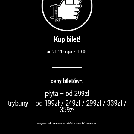
Kup bilet!
od 21.11 o godz. 10:00
ceny biletów*:
płyta – od 299zł
trybuny – od 199zł / 249zł / 299zł / 339zł /
359zł
*do podanych cen może zostać doliczona opłata serwisowa