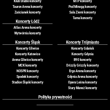
Klub Studio koncerty
MTP koncerty
Tauron Arena koncerty
Pod Minogą koncerty
Zaścianek koncerty
Sala Ziemi koncerty
Tama koncerty
Koncerty Łódź
Atlas Arena koncerty
Wytwórnia koncerty
Koncerty Śląsk
Koncerty Trójmiasto
Koncerty Gliwice
Koncerty Gdańsk
Koncerty Katowice
Koncerty Gdynia
Arena Gliwice koncerty
B90 koncerty
MCK koncerty
Drizzly Grizzly koncerty
NOSPR koncerty
Ergo Arena koncerty
Spodek koncerty
Gdynia Arena koncerty
Stadion Śląski koncerty
Opera Leśna koncerty
Stary Maneż koncerty
Polityka prywatności