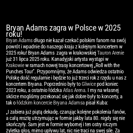
Bryan Adams zagra w Polsce w 2025
roku!
Bryan Adams
długo nie kazał czekać polskim fanom na swój
powrót i wpadnie do naszego kraju z kolejnym koncertem w
2025 roku! Bryan Adams zagra w krakowskiej
Tauron Arenie
już 31 lipca 2025 roku. Kanadyjski artysta wystąpi w
Krakowie
w ramach nowej trasy koncertowej „Roll with the
Punches Tour”. Przypomnijmy, że Adams odwiedza ostatnio
Polskę dość regularnie i będzie to już trzeci rok z rzędu u nas z
koncertem Bryana. Poprzednio były to
Gliwice
pod koniec
2023 roku, a ostatnio łódzka
Atlas Arena
. I my na własnej
skórze mogliśmy przekonać się jak dobre były to koncerty, a
tak o
łódzkim koncercie Bryana Adamsa
pisał Kuba:
„I zabiera już piątą dekadę, czarując kolejne pokolenia fanów,
a całą resztę utrzymując w formie jakby lata 80. nigdy się nie
skończyły. Sam jest w formie wybornej i ten ostry niczym
żyletka głos, mimo upływu lat, nic nie traci na swej sile. Za