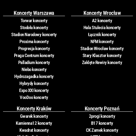
Koncerty Warszawa
Koncerty Wrocław
Torwar koncerty
A2 koncerty
Stodoła koncerty
Hala Stulecia koncerty
Stadion Narodowy koncerty
Łącznik koncerty
Proxima koncerty
NFM koncerty
Progresja koncerty
Stadion Wrocław koncerty
Praga Centrum koncerty
Stary Klasztor koncerty
Palladium koncerty
Zaklęte Rewiry koncerty
Niebo koncerty
Hydrozagadka koncerty
Hybrydy koncerty
Expo XXI koncerty
VooDoo koncerty
Koncerty Kraków
Koncerty Poznań
Gwarek koncerty
2progi koncerty
Kamienna12 koncerty
B17 koncerty
Kwadrat koncerty
CK Zamek koncerty