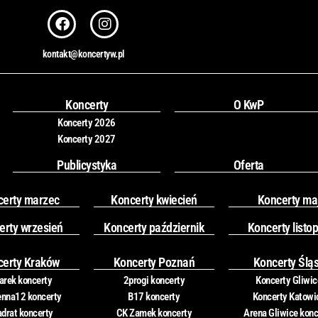
F
I
a
n
c
s
kontakt@koncertyw.pl
e
t
b
a
o
g
o
r
Koncerty
O KwP
k
a
Koncerty 2026
m
Koncerty 2027
Publicystyka
Oferta
certy marzec
Koncerty kwiecień
Koncerty ma
erty wrzesień
Koncerty październik
Koncerty listo
certy Kraków
Koncerty Poznań
Koncerty Ślą
rek koncerty
2progi koncerty
Koncerty Gliwic
nna12 koncerty
B17 koncerty
Koncerty Katowi
drat koncerty
CK Zamek koncerty
Arena Gliwice konc