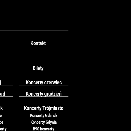
Kontakt
Bilety
j
Koncerty czerwiec
pad
Koncerty grudzień
sk
Koncerty Trójmiasto
e
Koncerty Gdańsk
ce
Koncerty Gdynia
erty
B90 koncerty