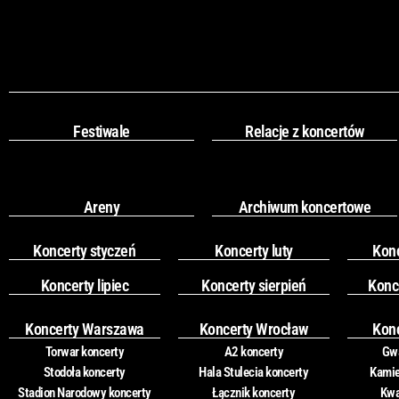
Festiwale
Relacje z koncertów
Areny
Archiwum koncertowe
Koncerty styczeń
Koncerty luty
Kon
Koncerty lipiec
Koncerty sierpień
Konc
Koncerty Warszawa
Koncerty Wrocław
Kon
Torwar koncerty
A2 koncerty
Gwa
Stodoła koncerty
Hala Stulecia koncerty
Kamie
Stadion Narodowy koncerty
Łącznik koncerty
Kwa