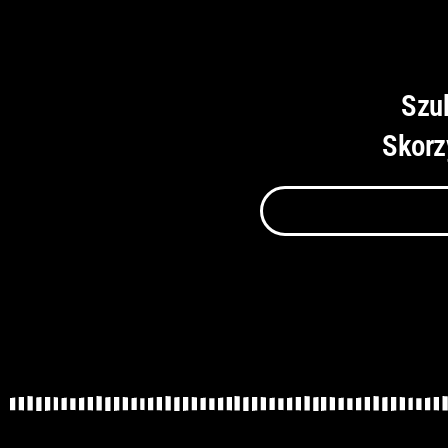
Szu
Skorz
Szukaj