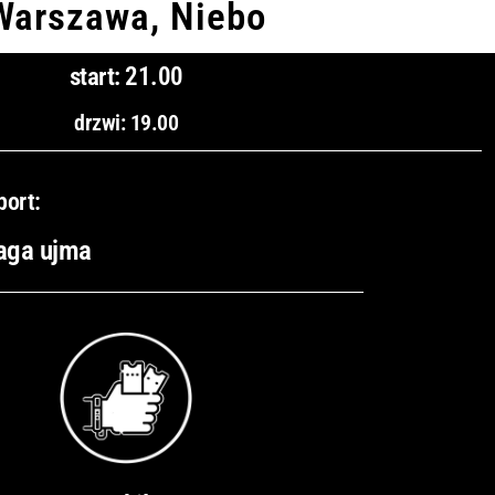
Warszawa, Niebo
start: 21.00
drzwi: 19.00
port:
 aga ujma