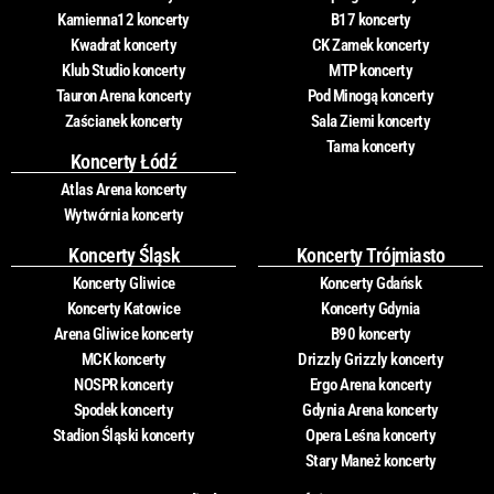
Kamienna12 koncerty
B17 koncerty
Kwadrat koncerty
CK Zamek koncerty
Klub Studio koncerty
MTP koncerty
Tauron Arena koncerty
Pod Minogą koncerty
Zaścianek koncerty
Sala Ziemi koncerty
Tama koncerty
Koncerty Łódź
Atlas Arena koncerty
Wytwórnia koncerty
Koncerty Śląsk
Koncerty Trójmiasto
Koncerty Gliwice
Koncerty Gdańsk
Koncerty Katowice
Koncerty Gdynia
Arena Gliwice koncerty
B90 koncerty
MCK koncerty
Drizzly Grizzly koncerty
NOSPR koncerty
Ergo Arena koncerty
Spodek koncerty
Gdynia Arena koncerty
Stadion Śląski koncerty
Opera Leśna koncerty
Stary Maneż koncerty