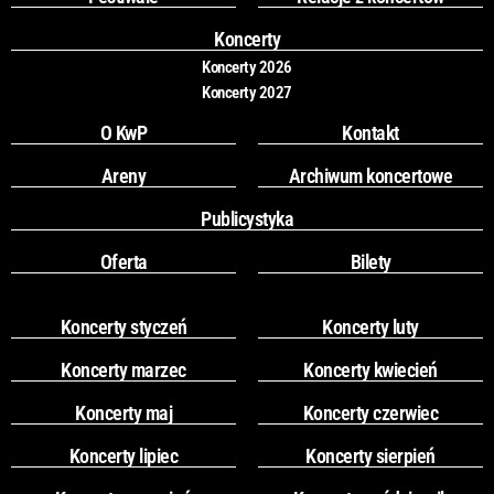
o
r
k
a
Koncerty
m
Koncerty 2026
Koncerty 2027
O KwP
Kontakt
Areny
Archiwum koncertowe
Publicystyka
Oferta
Bilety
Koncerty styczeń
Koncerty luty
Koncerty marzec
Koncerty kwiecień
Koncerty maj
Koncerty czerwiec
Koncerty lipiec
Koncerty sierpień