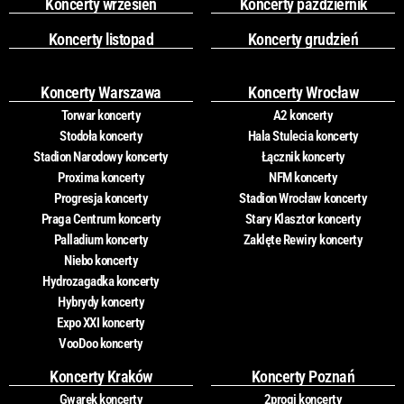
Koncerty wrzesień
Koncerty październik
Koncerty listopad
Koncerty grudzień
Koncerty Warszawa
Koncerty Wrocław
Torwar koncerty
A2 koncerty
Stodoła koncerty
Hala Stulecia koncerty
Stadion Narodowy koncerty
Łącznik koncerty
Proxima koncerty
NFM koncerty
Progresja koncerty
Stadion Wrocław koncerty
Praga Centrum koncerty
Stary Klasztor koncerty
Palladium koncerty
Zaklęte Rewiry koncerty
Niebo koncerty
Hydrozagadka koncerty
Hybrydy koncerty
Expo XXI koncerty
VooDoo koncerty
Koncerty Kraków
Koncerty Poznań
Gwarek koncerty
2progi koncerty