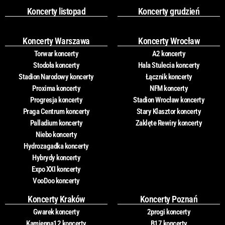
Koncerty listopad
Koncerty grudzień
Koncerty Warszawa
Koncerty Wrocław
Torwar koncerty
A2 koncerty
Stodoła koncerty
Hala Stulecia koncerty
Stadion Narodowy koncerty
Łącznik koncerty
Proxima koncerty
NFM koncerty
Progresja koncerty
Stadion Wrocław koncerty
Praga Centrum koncerty
Stary Klasztor koncerty
Palladium koncerty
Zaklęte Rewiry koncerty
Niebo koncerty
Hydrozagadka koncerty
Hybrydy koncerty
Expo XXI koncerty
VooDoo koncerty
Koncerty Kraków
Koncerty Poznań
Gwarek koncerty
2progi koncerty
Kamienna12 koncerty
B17 koncerty