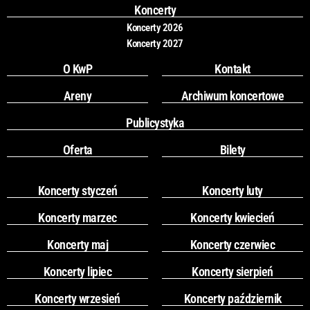
k
a
Koncerty
m
Koncerty 2026
Koncerty 2027
O KwP
Kontakt
Areny
Archiwum koncertowe
Publicystyka
Oferta
Bilety
Koncerty styczeń
Koncerty luty
Koncerty marzec
Koncerty kwiecień
Koncerty maj
Koncerty czerwiec
Koncerty lipiec
Koncerty sierpień
Koncerty wrzesień
Koncerty październik