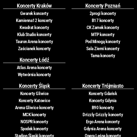
Koncerty Kraków
Koncerty Poznań
Gwarek koncerty
2progi koncerty
Kamienna12 koncerty
B17 koncerty
Kwadrat koncerty
CK Zamek koncerty
Klub Studio koncerty
MTP koncerty
Tauron Arena koncerty
Pod Minogą koncerty
Zaścianek koncerty
Sala Ziemi koncerty
Tama koncerty
Koncerty Łódź
Atlas Arena koncerty
Wytwórnia koncerty
Koncerty Śląsk
Koncerty Trójmiasto
Koncerty Gliwice
Koncerty Gdańsk
Koncerty Katowice
Koncerty Gdynia
Arena Gliwice koncerty
B90 koncerty
MCK koncerty
Drizzly Grizzly koncerty
NOSPR koncerty
Ergo Arena koncerty
Spodek koncerty
Gdynia Arena koncerty
Stadion Śląski koncerty
Opera Leśna koncerty