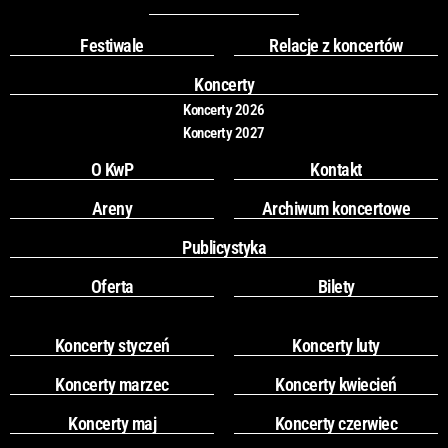
b
a
o
g
Festiwale
Relacje z koncertów
o
r
k
a
Koncerty
m
Koncerty 2026
Koncerty 2027
O KwP
Kontakt
Areny
Archiwum koncertowe
Publicystyka
Oferta
Bilety
Koncerty styczeń
Koncerty luty
Koncerty marzec
Koncerty kwiecień
Koncerty maj
Koncerty czerwiec