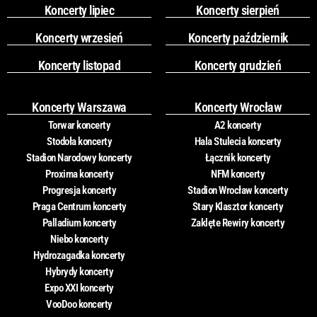
Koncerty lipiec
Koncerty sierpień
Koncerty wrzesień
Koncerty październik
Koncerty listopad
Koncerty grudzień
Koncerty Warszawa
Koncerty Wrocław
Torwar koncerty
A2 koncerty
Stodoła koncerty
Hala Stulecia koncerty
Stadion Narodowy koncerty
Łącznik koncerty
Proxima koncerty
NFM koncerty
Progresja koncerty
Stadion Wrocław koncerty
Praga Centrum koncerty
Stary Klasztor koncerty
Palladium koncerty
Zaklęte Rewiry koncerty
Niebo koncerty
Hydrozagadka koncerty
Hybrydy koncerty
Expo XXI koncerty
VooDoo koncerty