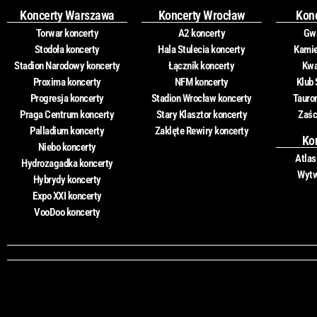
Koncerty Warszawa
Koncerty Wrocław
Kon
Torwar koncerty
A2 koncerty
Gwa
Stodoła koncerty
Hala Stulecia koncerty
Kamie
Stadion Narodowy koncerty
Łącznik koncerty
Kwa
Proxima koncerty
NFM koncerty
Klub 
Progresja koncerty
Stadion Wrocław koncerty
Tauro
Praga Centrum koncerty
Stary Klasztor koncerty
Zaśc
Palladium koncerty
Zaklęte Rewiry koncerty
Ko
Niebo koncerty
Atlas
Hydrozagadka koncerty
Wytw
Hybrydy koncerty
Expo XXI koncerty
VooDoo koncerty