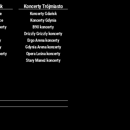
sk
Koncerty Trójmiasto
e
Koncerty Gdańsk
ce
Koncerty Gdynia
erty
B90 koncerty
Drizzly Grizzly koncerty
y
Ergo Arena koncerty
y
Gdynia Arena koncerty
certy
Opera Leśna koncerty
Stary Maneż koncerty