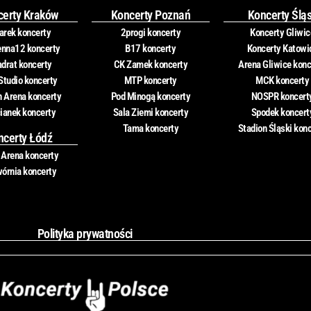
certy Kraków
Koncerty Poznań
Koncerty Ślą
rek koncerty
2progi koncerty
Koncerty Gliwic
nna12 koncerty
B17 koncerty
Koncerty Katowi
drat koncerty
CK Zamek koncerty
Arena Gliwice konc
Studio koncerty
MTP koncerty
MCK koncerty
n Arena koncerty
Pod Minogą koncerty
NOSPR koncert
ianek koncerty
Sala Ziemi koncerty
Spodek koncert
Tama koncerty
Stadion Śląski kon
ncerty Łódź
 Arena koncerty
órnia koncerty
Polityka prywatności