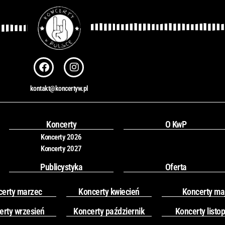
F
I
a
n
c
s
kontakt@koncertyw.pl
e
t
b
a
o
g
o
r
Koncerty
O KwP
k
a
Koncerty 2026
m
Koncerty 2027
Publicystyka
Oferta
certy marzec
Koncerty kwiecień
Koncerty ma
erty wrzesień
Koncerty październik
Koncerty listo