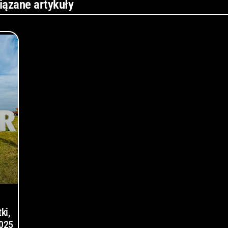
iązane artykuły
ki,
2025