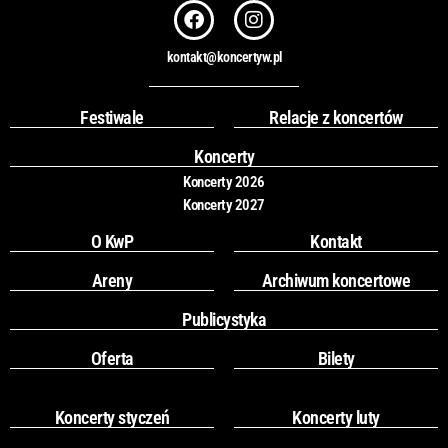
F
I
a
n
c
s
kontakt@koncertyw.pl
e
t
b
a
o
g
Festiwale
Relacje z koncertów
o
r
k
a
Koncerty
m
Koncerty 2026
Koncerty 2027
O KwP
Kontakt
Areny
Archiwum koncertowe
Publicystyka
Oferta
Bilety
Koncerty styczeń
Koncerty luty