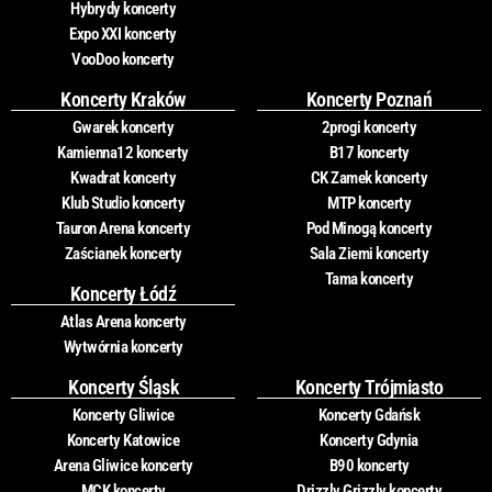
Hybrydy koncerty
Expo XXI koncerty
VooDoo koncerty
Koncerty Kraków
Koncerty Poznań
Gwarek koncerty
2progi koncerty
Kamienna12 koncerty
B17 koncerty
Kwadrat koncerty
CK Zamek koncerty
Klub Studio koncerty
MTP koncerty
Tauron Arena koncerty
Pod Minogą koncerty
Zaścianek koncerty
Sala Ziemi koncerty
Tama koncerty
Koncerty Łódź
Atlas Arena koncerty
Wytwórnia koncerty
Koncerty Śląsk
Koncerty Trójmiasto
Koncerty Gliwice
Koncerty Gdańsk
Koncerty Katowice
Koncerty Gdynia
Arena Gliwice koncerty
B90 koncerty
MCK koncerty
Drizzly Grizzly koncerty