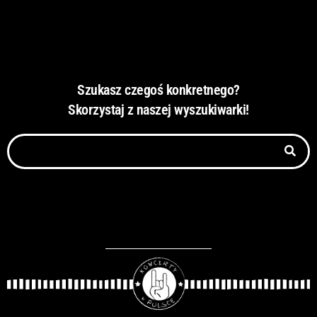
Szukasz czegoś konkretnego?
Skorzystaj z naszej wyszukiwarki!
S
z
u
k
a
j