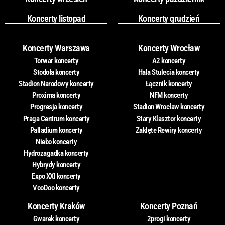
Koncerty listopad
Koncerty grudzień
Koncerty Warszawa
Koncerty Wrocław
Torwar koncerty
A2 koncerty
Stodoła koncerty
Hala Stulecia koncerty
Stadion Narodowy koncerty
Łącznik koncerty
Proxima koncerty
NFM koncerty
Progresja koncerty
Stadion Wrocław koncerty
Praga Centrum koncerty
Stary Klasztor koncerty
Palladium koncerty
Zaklęte Rewiry koncerty
Niebo koncerty
Hydrozagadka koncerty
Hybrydy koncerty
Expo XXI koncerty
VooDoo koncerty
Koncerty Kraków
Koncerty Poznań
Gwarek koncerty
2progi koncerty