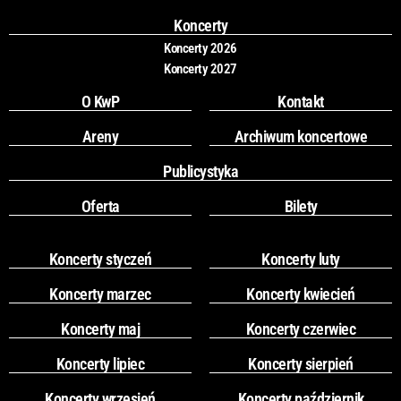
o
r
k
a
Koncerty
m
Koncerty 2026
Koncerty 2027
O KwP
Kontakt
Areny
Archiwum koncertowe
Publicystyka
Oferta
Bilety
Koncerty styczeń
Koncerty luty
Koncerty marzec
Koncerty kwiecień
Koncerty maj
Koncerty czerwiec
Koncerty lipiec
Koncerty sierpień
Koncerty wrzesień
Koncerty październik