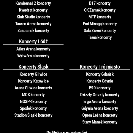
Kamienna12 koncerty
B17 koncerty
Kwadrat koncerty
CK Zamek koncerty
Klub Studio koncerty
MTP koncerty
Tauron Arena koncerty
Pod Minogą koncerty
Zaścianek koncerty
Sala Ziemi koncerty
Tama koncerty
Koncerty Łódź
Atlas Arena koncerty
Wytwórnia koncerty
Koncerty Śląsk
Koncerty Trójmiasto
Koncerty Gliwice
Koncerty Gdańsk
Koncerty Katowice
Koncerty Gdynia
Arena Gliwice koncerty
B90 koncerty
MCK koncerty
Drizzly Grizzly koncerty
NOSPR koncerty
Ergo Arena koncerty
Spodek koncerty
Gdynia Arena koncerty
Stadion Śląski koncerty
Opera Leśna koncerty
Stary Maneż koncerty
Polityka prywatności