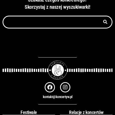
Skorzystaj z naszej wyszukiwarki!
S
z
u
k
a
j
F
I
a
n
c
s
kontakt@koncertyw.pl
e
t
b
a
o
g
Festiwale
Relacje z koncertów