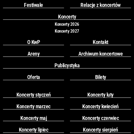
o
g
Festiwale
Relacje z koncertów
o
r
k
a
Koncerty
m
Koncerty 2026
Koncerty 2027
O KwP
Kontakt
Areny
Archiwum koncertowe
Publicystyka
Oferta
Bilety
Koncerty styczeń
Koncerty luty
Koncerty marzec
Koncerty kwiecień
Koncerty maj
Koncerty czerwiec
Koncerty lipiec
Koncerty sierpień