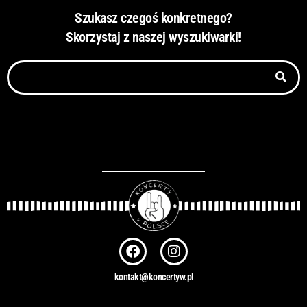
Szukasz czegoś konkretnego?
Skorzystaj z naszej wyszukiwarki!
S
z
u
k
a
j
F
I
a
n
c
s
kontakt@koncertyw.pl
e
t
b
a