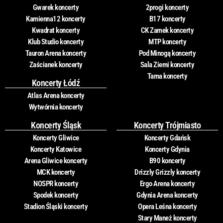
Gwarek koncerty
2progi koncerty
Kamienna12 koncerty
B17 koncerty
Kwadrat koncerty
CK Zamek koncerty
Klub Studio koncerty
MTP koncerty
Tauron Arena koncerty
Pod Minogą koncerty
Zaścianek koncerty
Sala Ziemi koncerty
Tama koncerty
Koncerty Łódź
Atlas Arena koncerty
Wytwórnia koncerty
Koncerty Śląsk
Koncerty Trójmiasto
Koncerty Gliwice
Koncerty Gdańsk
Koncerty Katowice
Koncerty Gdynia
Arena Gliwice koncerty
B90 koncerty
MCK koncerty
Drizzly Grizzly koncerty
NOSPR koncerty
Ergo Arena koncerty
Spodek koncerty
Gdynia Arena koncerty
Stadion Śląski koncerty
Opera Leśna koncerty
Stary Maneż koncerty