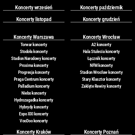
Koncerty wrzesień
Koncerty październik
Koncerty listopad
Koncerty grudzień
Koncerty Warszawa
Koncerty Wrocław
Torwar koncerty
A2 koncerty
Stodoła koncerty
Hala Stulecia koncerty
Stadion Narodowy koncerty
Łącznik koncerty
Proxima koncerty
NFM koncerty
Progresja koncerty
Stadion Wrocław koncerty
Praga Centrum koncerty
Stary Klasztor koncerty
Palladium koncerty
Zaklęte Rewiry koncerty
Niebo koncerty
Hydrozagadka koncerty
Hybrydy koncerty
Expo XXI koncerty
VooDoo koncerty
Koncerty Kraków
Koncerty Poznań