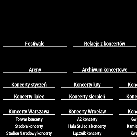
Festiwale
Relacje z koncertów
Areny
Archiwum koncertowe
Koncerty styczeń
Koncerty luty
Kon
Koncerty lipiec
Koncerty sierpień
Konc
Koncerty Warszawa
Koncerty Wrocław
Kon
Torwar koncerty
A2 koncerty
Gwa
Stodoła koncerty
Hala Stulecia koncerty
Kamie
Stadion Narodowy koncerty
Łącznik koncerty
Kwa