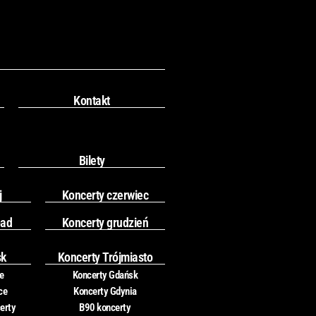
Kontakt
Bilety
j
Koncerty czerwiec
pad
Koncerty grudzień
sk
Koncerty Trójmiasto
e
Koncerty Gdańsk
ce
Koncerty Gdynia
erty
B90 koncerty