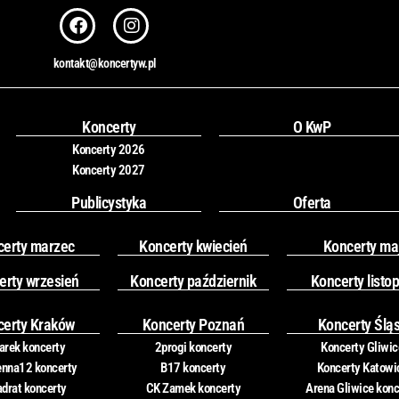
F
I
a
n
c
s
kontakt@koncertyw.pl
e
t
b
a
o
g
o
r
Koncerty
O KwP
k
a
Koncerty 2026
m
Koncerty 2027
Publicystyka
Oferta
certy marzec
Koncerty kwiecień
Koncerty ma
erty wrzesień
Koncerty październik
Koncerty listo
certy Kraków
Koncerty Poznań
Koncerty Ślą
rek koncerty
2progi koncerty
Koncerty Gliwic
nna12 koncerty
B17 koncerty
Koncerty Katowi
drat koncerty
CK Zamek koncerty
Arena Gliwice konc