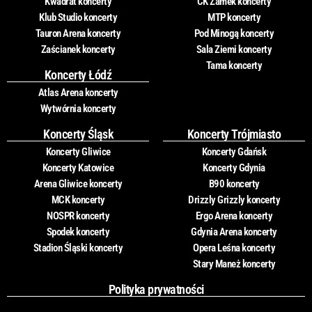
Kwadrat koncerty
CK Zamek koncerty
Klub Studio koncerty
MTP koncerty
Tauron Arena koncerty
Pod Minogą koncerty
Zaścianek koncerty
Sala Ziemi koncerty
Tama koncerty
Koncerty Łódź
Atlas Arena koncerty
Wytwórnia koncerty
Koncerty Śląsk
Koncerty Trójmiasto
Koncerty Gliwice
Koncerty Gdańsk
Koncerty Katowice
Koncerty Gdynia
Arena Gliwice koncerty
B90 koncerty
MCK koncerty
Drizzly Grizzly koncerty
NOSPR koncerty
Ergo Arena koncerty
Spodek koncerty
Gdynia Arena koncerty
Stadion Śląski koncerty
Opera Leśna koncerty
Stary Maneż koncerty
Polityka prywatności