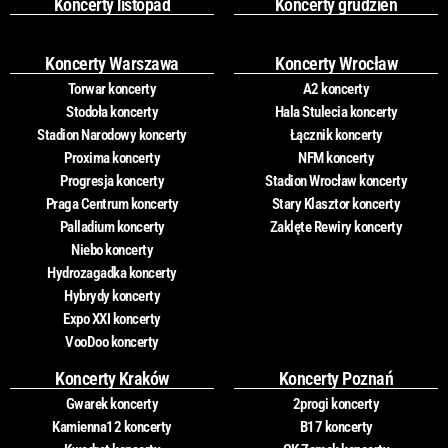
Koncerty listopad
Koncerty grudzień
Koncerty Warszawa
Koncerty Wrocław
Torwar koncerty
A2 koncerty
Stodoła koncerty
Hala Stulecia koncerty
Stadion Narodowy koncerty
Łącznik koncerty
Proxima koncerty
NFM koncerty
Progresja koncerty
Stadion Wrocław koncerty
Praga Centrum koncerty
Stary Klasztor koncerty
Palladium koncerty
Zaklęte Rewiry koncerty
Niebo koncerty
Hydrozagadka koncerty
Hybrydy koncerty
Expo XXI koncerty
VooDoo koncerty
Koncerty Kraków
Koncerty Poznań
Gwarek koncerty
2progi koncerty
Kamienna12 koncerty
B17 koncerty