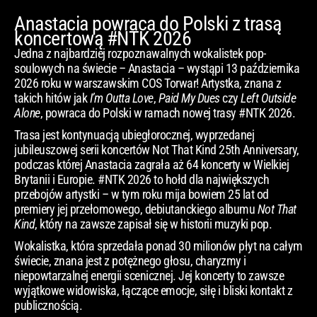
Anastacia powraca do Polski z trasą
koncertową #NTK 2026
Jedna z najbardziej rozpoznawalnych wokalistek pop-
soulowych na świecie – Anastacia – wystąpi 13 października
2026 roku w warszawskim COS Torwar! Artystka, znana z
takich hitów jak
I’m Outta Love
,
Paid My Dues
czy
Left Outside
Alone
, powraca do Polski w ramach nowej trasy #NTK 2026.
Trasa jest kontynuacją ubiegłorocznej, wyprzedanej
jubileuszowej serii koncertów Not That Kind 25th Anniversary,
podczas której Anastacia zagrała aż 64 koncerty w Wielkiej
Brytanii i Europie. #NTK 2026 to hołd dla największych
przebojów artystki – w tym roku mija bowiem 25 lat od
premiery jej przełomowego, debiutanckiego albumu
Not That
Kind
, który na zawsze zapisał się w historii muzyki pop.
Wokalistka, która sprzedała ponad 30 milionów płyt na całym
świecie, znana jest z potężnego głosu, charyzmy i
niepowtarzalnej energii scenicznej. Jej koncerty to zawsze
wyjątkowe widowiska, łączące emocje, siłę i bliski kontakt z
publicznością.