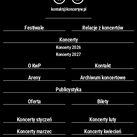
a
n
c
s
kontakt@koncertyw.pl
e
t
b
a
o
g
Festiwale
Relacje z koncertów
o
r
k
a
Koncerty
m
Koncerty 2026
Koncerty 2027
O KwP
Kontakt
Areny
Archiwum koncertowe
Publicystyka
Oferta
Bilety
Koncerty styczeń
Koncerty luty
Koncerty marzec
Koncerty kwiecień