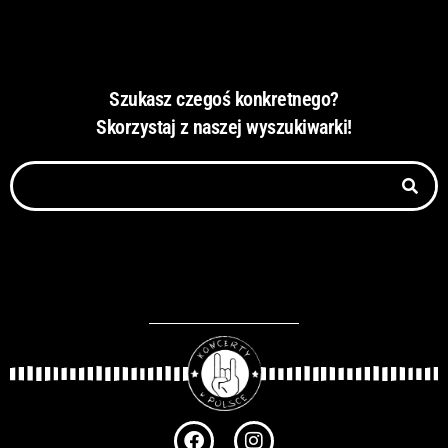
Szukasz czegoś konkretnego?
Skorzystaj z naszej wyszukiwarki!
Szukaj
F
I