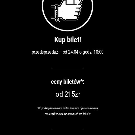
Kup bilet!
przedsprzedaż – od 24.04 o godz. 10:00
ceny biletów*:
od 215zł
*do podanych cen może zostać doliczona opłata serwisowa
nie uwzględniamy dynamicznych cen biletów