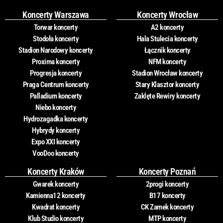
Koncerty Warszawa
Koncerty Wrocław
Torwar koncerty
A2 koncerty
Stodoła koncerty
Hala Stulecia koncerty
Stadion Narodowy koncerty
Łącznik koncerty
Proxima koncerty
NFM koncerty
Progresja koncerty
Stadion Wrocław koncerty
Praga Centrum koncerty
Stary Klasztor koncerty
Palladium koncerty
Zaklęte Rewiry koncerty
Niebo koncerty
Hydrozagadka koncerty
Hybrydy koncerty
Expo XXI koncerty
VooDoo koncerty
Koncerty Kraków
Koncerty Poznań
Gwarek koncerty
2progi koncerty
Kamienna12 koncerty
B17 koncerty
Kwadrat koncerty
CK Zamek koncerty
Klub Studio koncerty
MTP koncerty