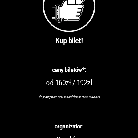
Kup bilet!
ceny biletów*:
od 160zł / 192zł
*do podanych cen może zostać doliczona opłata serwisowa
organizator: